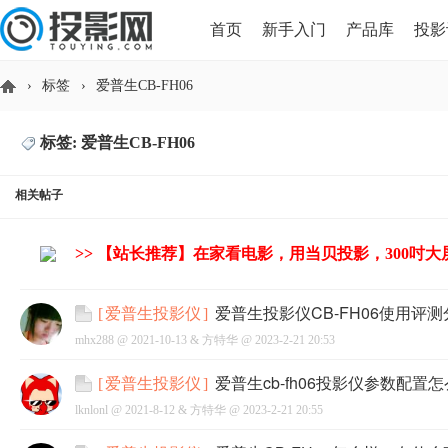
首页
新手入门
产品库
投影
›
标签
›
爱普生CB-FH06
HDMI版本对比
导读
标签: 爱普生CB-FH06
投
相关帖子
>> 【站长推荐】在家看电影，用当贝投影，300吋
爱普生投影仪CB-FH06使用评
[
爱普生投影仪
]
mhx288 @
2021-10-13
&
方特华
@
2023-2-21 20:53
影
爱普生cb-fh06投影仪参数配
[
爱普生投影仪
]
lknlonl @
2021-8-12
&
方特华
@
2023-2-21 20:55