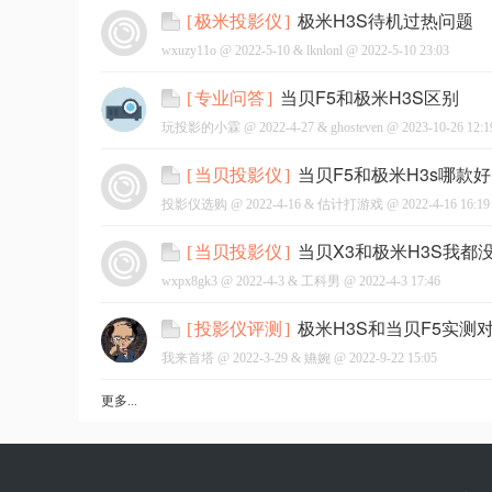
极米H3S待机过热问题
[
极米投影仪
]
wxuzy11o @
2022-5-10
&
lknlonl
@
2022-5-10 23:03
当贝F5和极米H3S区别
[
专业问答
]
玩投影的小霖 @
2022-4-27
&
ghosteven
@
2023-10-26 12:1
当贝F5和极米H3s哪款好
[
当贝投影仪
]
投影仪选购 @
2022-4-16
&
估计打游戏
@
2022-4-16 16:19
当贝X3和极米H3S我都
[
当贝投影仪
]
wxpx8gk3 @
2022-4-3
&
工科男
@
2022-4-3 17:46
极米H3S和当贝F5实测
[
投影仪评测
]
我来首塔 @
2022-3-29
&
嬿婉
@
2022-9-22 15:05
更多...