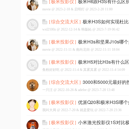
极米H6跟H3S有什么区
[
极米投影仪
]
movie @
2023-2-18
&
启明灯
@
2023-2-20 11:00
极米H3S如何实现杜
[
综合交流大区
]
wxl2100z @
2022-12-14
&
韩版鈊
@
2023-7-19 06:42
网
极米H3s和坚果J10s
[
极米投影仪
]
movie @
2022-11-11
&
南向北街
@
2022-11-11 18:04
极米H5对比H3s有什
[
极米投影仪
]
鱼粉好好吃 @
2022-11-4
&
其雾其雾
@
2022-11-4 14:09
3000和5000元最好
[
综合交流大区
]
一只汪 @
2022-10-26
&
adefee
@
2023-7-20 13:48
优派Q20和极米H3S哪
[
极米投影仪
]
我叫大局 @
2022-7-20
&
就是爱玩
@
2022-7-20 23:36
小米激光投影仪1S对比极
[
极米投影仪
]