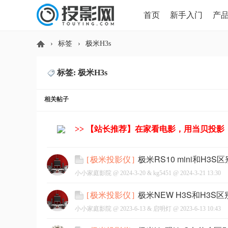
首页
新手入门
产
›
标签
›
极米H3s
HDMI版本对比
导读
标签: 极米H3s
投
相关帖子
>> 【站长推荐】在家看电影，用当贝投影
极米RS10 mini和H3S
[
极米投影仪
]
小小家庭影院 @
2024-3-20
&
kg5451
@
2024-3-21 13:30
影
极米NEW H3S和H3S
[
极米投影仪
]
小小家庭影院 @
2023-6-13
&
启明灯
@
2023-6-13 10:43