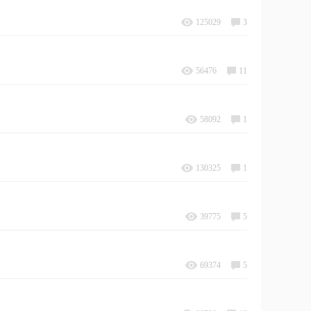
125029
3
56476
11
58092
1
130325
1
39775
5
69374
5