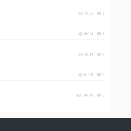
76435
1
66834
5
59714
3
61235
2
306540
5