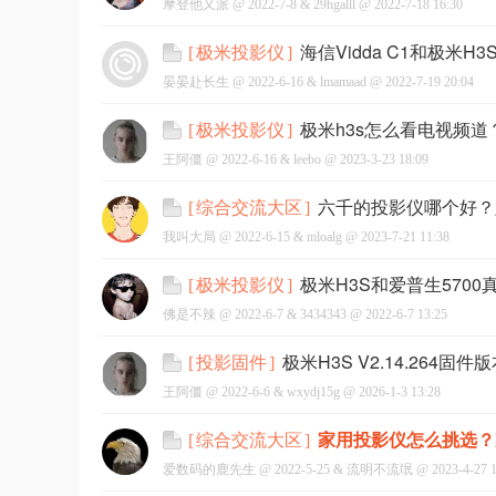
摩登他又派 @
2022-7-8
&
29hgalll
@
2022-7-18 16:30
海信Vidda C1和极米
[
极米投影仪
]
晏晏赴长生 @
2022-6-16
&
lmamaad
@
2022-7-19 20:04
极米h3s怎么看电视频道
[
极米投影仪
]
王阿僵 @
2022-6-16
&
leebo
@
2023-3-23 18:09
六千的投影仪哪个好？
[
综合交流大区
]
我叫大局 @
2022-6-15
&
mloalg
@
2023-7-21 11:38
极米H3S和爱普生570
[
极米投影仪
]
佛是不辣 @
2022-6-7
&
3434343
@
2022-6-7 13:25
极米H3S V2.14.26
[
投影固件
]
王阿僵 @
2022-6-6
&
wxydj15g
@
2026-1-3 13:28
家用投影仪怎么挑选？
[
综合交流大区
]
爱数码的鹿先生 @
2022-5-25
&
流明不流氓
@
2023-4-27 