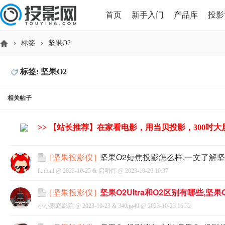
首页
新手入门
产品库
投影
›
标签
›
坚果O2
HDMI版本对比
导读
标签: 坚果O2
投
相关帖子
>> 【站长推荐】在家看电影，用当贝投影，300吋
坚果O2短焦投影怎么样,一文了解
[
坚果投影仪
]
lknlonl @
2023-10-25
&
启明灯
@
2023-10-26 10:37
影
坚果O2Ultra和O2区别有哪些,坚果
[
坚果投影仪
]
小小家庭影院 @
2023-10-23
&
340ijg49
@
2023-10-23 16:32