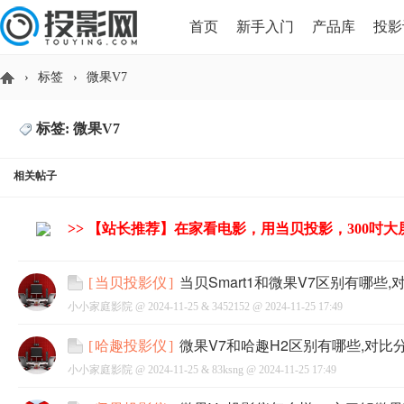
首页
新手入门
产品库
投影
›
标签
›
微果V7
HDMI版本对比
导读
标签: 微果V7
投
相关帖子
>> 【站长推荐】在家看电影，用当贝投影，300吋
当贝Smart1和微果V7区别有哪些,
[
当贝投影仪
]
小小家庭影院 @
2024-11-25
&
3452152
@
2024-11-25 17:49
影
微果V7和哈趣H2区别有哪些,对比
[
哈趣投影仪
]
小小家庭影院 @
2024-11-25
&
83ksng
@
2024-11-25 17:49