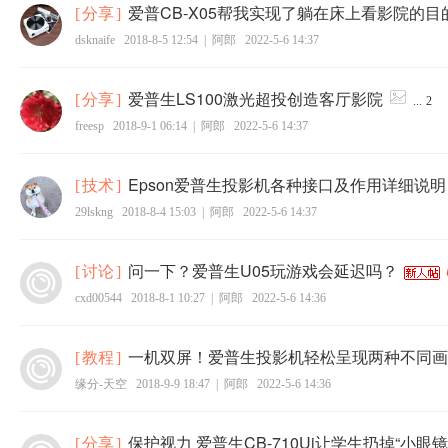
爱普CB-X05帮我实现了躺在床上看影院的目
[
分享
]
dsknaife
2018-8-5 12:54
|
阿郎
2022-5-6 14:37
爱普生LS100激光超投创造客厅影院
[
分享
]
...
2
freesp
2018-9-1 06:14
|
阿郎
2022-5-6 14:37
Epson爱普生投影机各种接口及作用详细说明
[
技术
]
29lskng
2018-8-4 15:03
|
阿郎
2022-5-6 14:37
问一下？爱普生U05玩游戏会延迟吗？
[
讨论
]
cxd00544
2018-8-1 10:27
|
阿郎
2022-5-6 14:36
一机双屏！爱普生投影机轻松呈现两种不同画
[
教程
]
缘分-天空
2018-9-9 18:47
|
阿郎
2022-5-6 14:36
保护视力 爱普生CB-710Ui让学生扔掉“小眼镜
[
分享
]