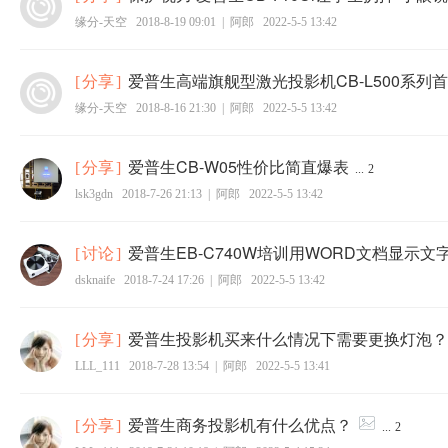
缘分-天空
2018-8-19 09:01
|
阿郎
2022-5-5 13:42
爱普生高端旗舰型激光投影机CB-L500系列
[
分享
]
缘分-天空
2018-8-16 21:30
|
阿郎
2022-5-5 13:42
爱普生CB-W05性价比简直爆表
[
分享
]
...
2
lsk3gdn
2018-7-26 21:13
|
阿郎
2022-5-5 13:42
爱普生EB-C740W培训用WORD文档显示文
[
讨论
]
dsknaife
2018-7-24 17:26
|
阿郎
2022-5-5 13:42
爱普生投影机买来什么情况下需要更换灯泡？
[
分享
]
LLL_111
2018-7-28 13:54
|
阿郎
2022-5-5 13:41
爱普生商务投影机有什么优点？
[
分享
]
...
2