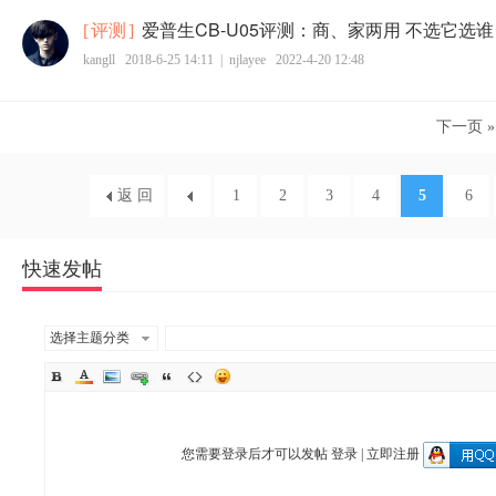
爱普生CB-U05评测：商、家两用 不选它选谁
[
评测
]
kangll
2018-6-25 14:11
|
njlayee
2022-4-20 12:48
下一页 »
返 回
1
2
3
4
5
6
快速发帖
选择主题分类
您需要登录后才可以发帖
登录
|
立即注册