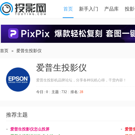
首页
新手入门
产品库
投影
HDMI版本对比
导读
首页
»
爱普生投影仪
爱普生投影仪
爱普生投影机品牌论坛，分享各种玩机心得，干货内容！
今日 : 0
|
主题 : 732
|
排名:
28
推荐主题
•
•
爱普生投影仪怎么投屏
爱普