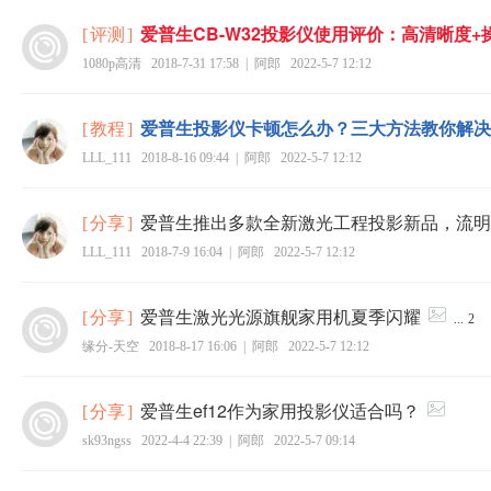
爱普生CB-W32投影仪使用评价：高清晰度+
[
评测
]
1080p高清
2018-7-31 17:58
|
阿郎
2022-5-7 12:12
爱普生投影仪卡顿怎么办？三大方法教你解决
[
教程
]
LLL_111
2018-8-16 09:44
|
阿郎
2022-5-7 12:12
爱普生推出多款全新激光工程投影新品，流明
[
分享
]
LLL_111
2018-7-9 16:04
|
阿郎
2022-5-7 12:12
爱普生激光光源旗舰家用机夏季闪耀
[
分享
]
...
2
缘分-天空
2018-8-17 16:06
|
阿郎
2022-5-7 12:12
爱普生ef12作为家用投影仪适合吗？
[
分享
]
sk93ngss
2022-4-4 22:39
|
阿郎
2022-5-7 09:14