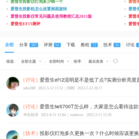
•
•
爱普生投影仪灯泡多少钱一个
爱普
•
•
爱普生投影机怎么设置画面旋转
爱普
•
•
爱普生投影仪常见问题及使用教程汇总2021版
爱普
•
•
爱普生EF15测评
爱普生
全部
分享
评测
下载
教程
技术
讨论
382
63
72
16
筛选:
全部主题
全部时间
排序:
最后发表
爱普生ef12流明是不是低了点?实测分析亮度
[
讨论
]
mhx288
2022-5-12 13:52
|
阿郎
2022-5-12 20:17
爱普生tw5700T怎么样，大家是怎么看待这
[
讨论
]
半生轻浮
2021-6-11 13:44
|
sunlessw
2022-5-11 15:20
投影仪灯泡多久更换一次？什么时候应该更换
[
技术
]