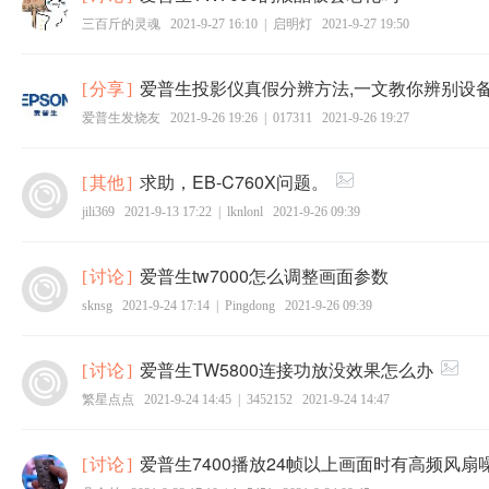
三百斤的灵魂
2021-9-27 16:10
|
启明灯
2021-9-27 19:50
爱普生投影仪真假分辨方法,一文教你辨别设
[
分享
]
爱普生发烧友
2021-9-26 19:26
|
017311
2021-9-26 19:27
求助，EB-C760X问题。
[
其他
]
jili369
2021-9-13 17:22
|
lknlonl
2021-9-26 09:39
爱普生tw7000怎么调整画面参数
[
讨论
]
sknsg
2021-9-24 17:14
|
Pingdong
2021-9-26 09:39
爱普生TW5800连接功放没效果怎么办
[
讨论
]
繁星点点
2021-9-24 14:45
|
3452152
2021-9-24 14:47
爱普生7400播放24帧以上画面时有高频风扇
[
讨论
]