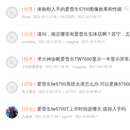
体验刚入手的爱普生5700图像效果和性能
[
分享
]
dkngo
2021-10-1 13:38
|
OLEDDD
2021-10-9 09:23
请问，南京哪里有爱普生实体店啊？苏宁，五
[
讨论
]
woisdong
2021-10-3 20:33
|
wangjinqi
2021-10-9 09:21
求大神诊断爱普生TW7000显示一半显示异
[
技术
]
小生的爱普生
2021-10-7 20:50
|
wangjinqi
2021-10-8 09:50
爱普生tw5700系统太渣怎么办,可以更换570
[
讨论
]
先上课去
2021-9-28 10:52
|
017311
2021-9-30 09:37
爱普生tw5700T上市时间是哪天,值得入手吗
[
讨论
]
凡金丝
2021-9-29 17:09
|
kg5451
2021-9-30 09:27