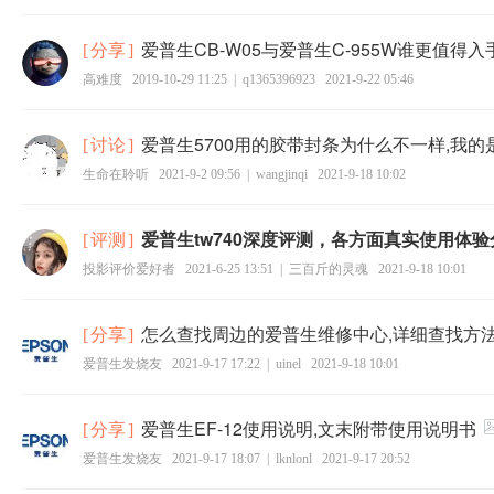
爱普生CB-W05与爱普生C-955W谁更值得入
[
分享
]
高难度
2019-10-29 11:25
|
q1365396923
2021-9-22 05:46
爱普生5700用的胶带封条为什么不一样,我的
[
讨论
]
生命在聆听
2021-9-2 09:56
|
wangjinqi
2021-9-18 10:02
爱普生tw740深度评测，各方面真实使用体验
[
评测
]
投影评价爱好者
2021-6-25 13:51
|
三百斤的灵魂
2021-9-18 10:01
怎么查找周边的爱普生维修中心,详细查找方
[
分享
]
爱普生发烧友
2021-9-17 17:22
|
uinel
2021-9-18 10:01
爱普生EF-12使用说明,文末附带使用说明书
[
分享
]
爱普生发烧友
2021-9-17 18:07
|
lknlonl
2021-9-17 20:52