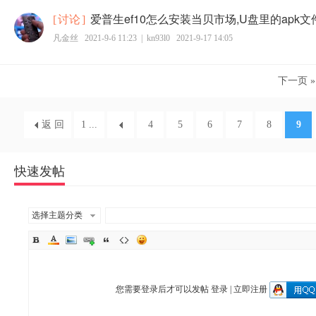
爱普生ef10怎么安装当贝市场,U盘里的apk
[
讨论
]
凡金丝
2021-9-6 11:23
|
kn93l0
2021-9-17 14:05
下一页 »
返 回
1 ...
4
5
6
7
8
9
快速发帖
选择主题分类
您需要登录后才可以发帖
登录
|
立即注册