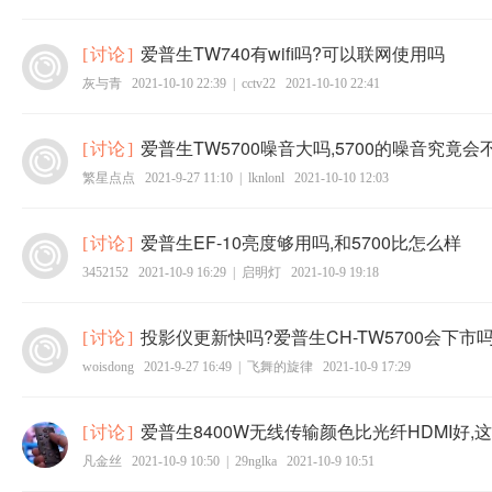
爱普生TW740有wifi吗?可以联网使用吗
[
讨论
]
灰与青
2021-10-10 22:39
|
cctv22
2021-10-10 22:41
爱普生TW5700噪音大吗,5700的噪音究竟
[
讨论
]
繁星点点
2021-9-27 11:10
|
lknlonl
2021-10-10 12:03
爱普生EF-10亮度够用吗,和5700比怎么样
[
讨论
]
3452152
2021-10-9 16:29
|
启明灯
2021-10-9 19:18
投影仪更新快吗?爱普生CH-TW5700会下市
[
讨论
]
woisdong
2021-9-27 16:49
|
飞舞的旋律
2021-10-9 17:29
爱普生8400W无线传输颜色比光纤HDMI好,
[
讨论
]
凡金丝
2021-10-9 10:50
|
29nglka
2021-10-9 10:51