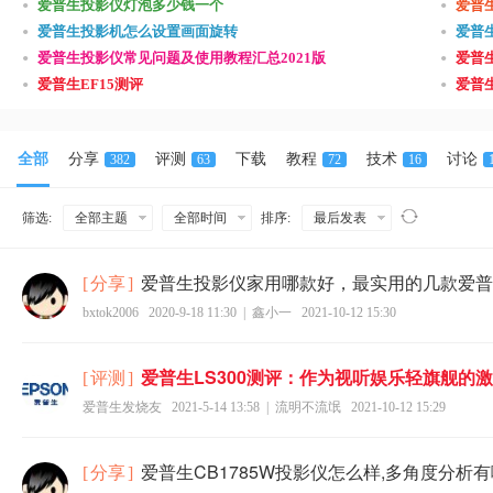
•
•
爱普生投影仪灯泡多少钱一个
爱普
•
•
爱普生投影机怎么设置画面旋转
爱普
•
•
爱普生投影仪常见问题及使用教程汇总2021版
爱普
•
•
爱普生EF15测评
爱普生
全部
分享
评测
下载
教程
技术
讨论
382
63
72
16
筛选:
全部主题
全部时间
排序:
最后发表
爱普生投影仪家用哪款好，最实用的几款爱普
[
分享
]
bxtok2006
2020-9-18 11:30
|
鑫小一
2021-10-12 15:30
爱普生LS300测评：作为视听娱乐轻旗舰的
[
评测
]
爱普生发烧友
2021-5-14 13:58
|
流明不流氓
2021-10-12 15:29
爱普生CB1785W投影仪怎么样,多角度分析
[
分享
]