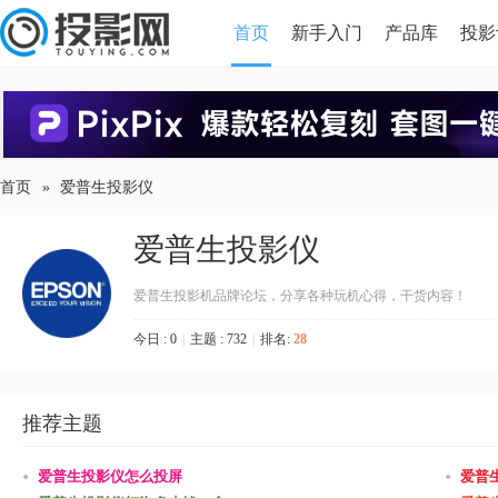
首页
新手入门
产品库
投影
HDMI版本对比
导读
首页
»
爱普生投影仪
爱普生投影仪
爱普生投影机品牌论坛，分享各种玩机心得，干货内容！
今日 : 0
|
主题 : 732
|
排名:
28
推荐主题
•
•
爱普生投影仪怎么投屏
爱普