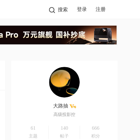
登录
注册
搜索
大路抽
高级投影控
61
140
666
主题
帖子
积分