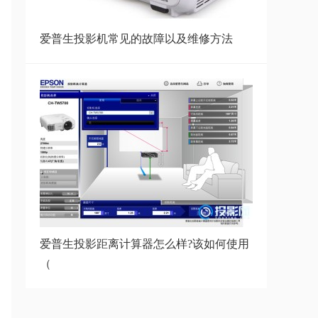
爱普生投影的图像模糊怎么办？详
细教程
爱普生投影机常见的故障以及维修方法
爱普生投影仪参数表,高端爱普生
投影机参数
爱普生EF-15和当贝D5XPro哪款
好,爱普生EF-1
爱普生EF15投影仪测评:爱普生
EF15实测体验
爱普生投影距离计算器怎么样?该如何使用
（