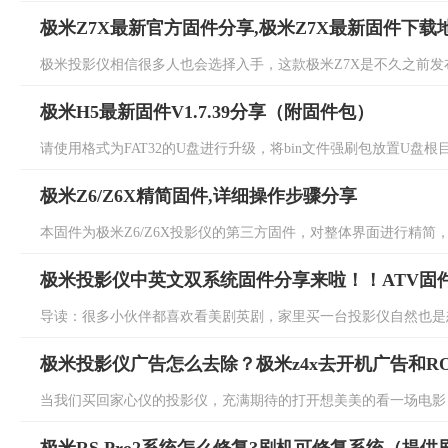
极米Z7X最新官方固件分享,极米Z7X最新固件下载
极米投影仪相信很多人也会选择入手，这款极米Z7X是不久之前发布
极米H5最新固件V1.7.39分享（附固件包）
请使用格式为FAT32的U盘进行升级，将bin文件强刷包放置U盘根目录
极米Z6/Z6X精简固件,详细操作步骤分享
本固件为极米Z6/Z6X投影仪的第三方固件，对整体界面进行精简，同
极米投影仪中英文双系统固件分享来啦！！ATV固
导读：很多小伙伴都喜欢看美剧英剧，家里买一台投影仪自然也是想
极米投影仪广告怎么去除？极米z4x去开机广告和R
当我们买回家心仪的投影仪，充满期待的打开想美美的看一场电影，