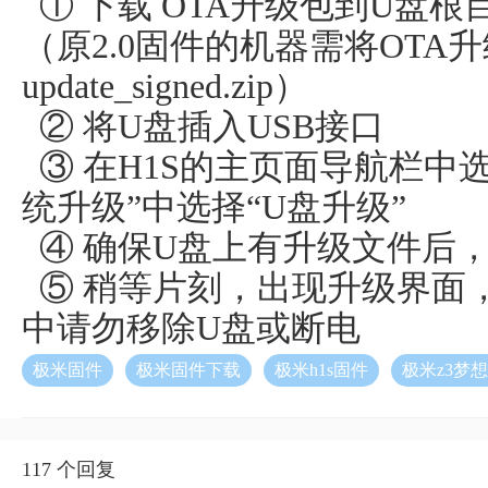
① 下载 OTA升级包到U盘根
（原2.0固件的机器需将OTA
update_signed.zip）
② 将U盘插入USB接口
③ 在H1S的主页面导航栏中选择
统升级”中选择“U盘升级”
④ 确保U盘上有升级文件后，
⑤ 稍等片刻，出现升级界面
中请勿移除U盘或断电
极米固件
极米固件下载
极米h1s固件
极米z3梦
117 个回复