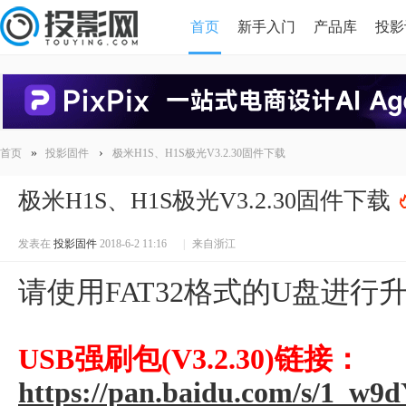
首页
新手入门
产品库
投影
HDMI版本对比
导读
»
›
首页
投影固件
极米H1S、H1S极光V3.2.30固件下载
极米H1S、H1S极光V3.2.30固件下载
发表在
投影固件
2018-6-2 11:16
|
来自浙江
请使用FAT32格式的U盘进行
USB强刷包(V3.2.30)链接：
https://pan.baidu.com/s/1_w