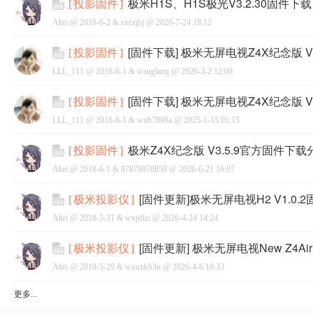
极米H1S、H1S极光V3.2.30固件下载
[
投影固件
]
Ahri @
2018-6-2
&
sxczjhj
@
2026-7-24 18:12
[固件下载] 极米无屏电视Z4X纪念版 V1
[
投影固件
]
LLL_111 @
2018-6-1
&
wanglang
@
2026-3-2 12:09
网
[固件下载] 极米无屏电视Z4X纪念版 V3
[
投影固件
]
LLL_111 @
2018-6-1
&
wxb7898a
@
2025-1-15 01:15
极米Z4X纪念版 V3.5.9官方固件下载
[
投影固件
]
Ahri @
2018-6-1
&
87876876859
@
2026-6-21 16:07
[固件更新]极米无屏电视H2 V1.0.2
[
极米投影仪
]
Ahri @
2018-5-31
&
wxjtfliz
@
2026-4-24 14:24
[固件更新] 极米无屏电视New Z4Air
[
极米投影仪
]
Ahri @
2018-5-29
&
wxuxkh3n
@
2026-4-6 19:33
更多...