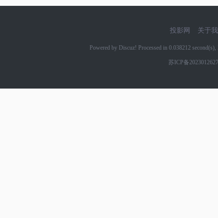
投影网
关于我
Powered by Discuz! Processed in 0.038212 second(s
苏ICP备202301262