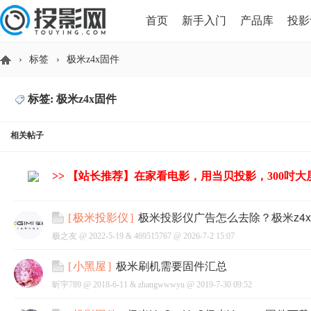
首页
新手入门
产品库
投影
›
标签
›
极米z4x固件
HDMI版本对比
导读
标签: 极米z4x固件
投
相关帖子
>> 【站长推荐】在家看电影，用当贝投影，300吋
极米投影仪广告怎么去除？极米z4x
[
极米投影仪
]
极之友 @
2022-5-19
&
469515767
@
2026-7-2 15:07
影
极米刷机需要固件汇总
[
小黑屋
]
昕宇789 @
2018-6-11
&
zhangwwwyu
@
2019-7-30 09:52