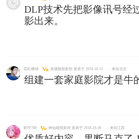
DLP技术先把影像讯号经
影出来。
花红柳绿
发烧级投影控
发表于 2018-10-31
|
来自北京
组建一套家庭影院才是牛
昕宇789
神仙级投影控
发表于 2018-10-30
|
来自江苏
优质好内容，果断马克了