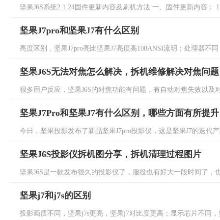
坚果J6S系统2.1.24固件更新内容及刷机方法 一、固件更新内容： 1
坚果J7pro和坚果J7有什么区别
亮度区别，坚果J7pro亮比坚果J7亮度高100ANSI流明；处理器不同，坚
坚果J6S无法对焦怎么解决，拆机维修解决对焦问题
很多用户反应，坚果J6S的对焦功能有问题，有自动对焦失效以及对
坚果J7Pro和坚果J7有什么区别，哪些方面有所提升
今日，坚果投影发布了新品坚果J7pro投影仪，这是坚果J7的迭代产品
坚果J6S投影仪拆机图分享，拆机清理过程图片
坚果J6S是一款发布很久的投影仪了，服役也有好大一段时间了，也
坚果j7和j7s的区别
投影画质不同，坚果j7s更亮，坚果j7对比度更高；显示芯片不同，坚果j7