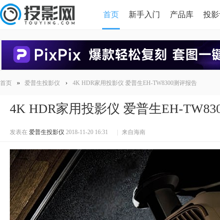
首页
新手入门
产品库
投影
HDMI版本对比
导读
»
›
首页
爱普生投影仪
4K HDR家用投影仪 爱普生EH-TW8300测评报告
4K HDR家用投影仪 爱普生EH-TW8
发表在
爱普生投影仪
2018-11-20 16:31
|
来自海南