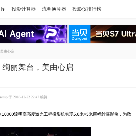
品库
投影计算器
流明换算器
投影仪排行榜
美由心启
：绚丽舞台，美由心启
sp 于 2018-12-22 22:47 编辑
000流明高亮度激光工程投影机实现5.8米×3米巨幅纱幕影像，为敬