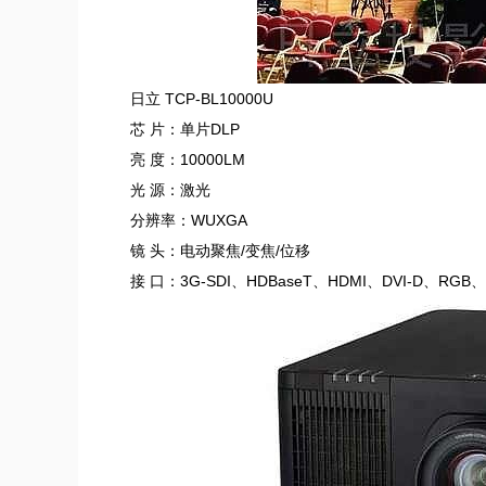
日立 TCP-BL10000U
芯 片：单片DLP
亮 度：10000LM
光 源：激光
分辨率：WUXGA
镜 头：电动聚焦/变焦/位移
接 口：3G-SDI、HDBaseT、HDMI、DVI-D、RG