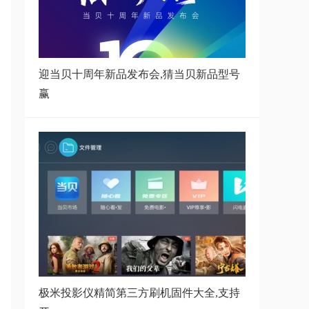
千万不要选哈趣
迎当贝十周年新品发布会,猜当贝新品型号
哈趣K2投影仪评测首发:年轻范的
赢
高品质投影
2024暖心礼物：哈趣投影K2，真
1080P白天一
哈趣投影里程碑式突破！斩获
LCD投影仪销售
极米投影仪精简第三方刷机固件大全,支持