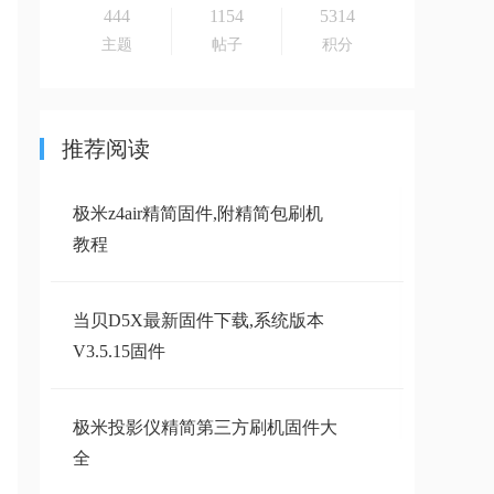
444
1154
5314
主题
帖子
积分
推荐阅读
极米z4air精简固件,附精简包刷机
教程
当贝D5X最新固件下载,系统版本
V3.5.15固件
极米投影仪精简第三方刷机固件大
全