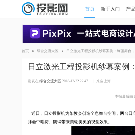
首页
新手入门
产
HDMI版本对比
导读
»
›
首页
综合交流大区
日立激光工程投影机纱幕案例：绚丽舞台，
日立激光工程投影机纱幕案例
发表在
综合交流大区
2018-12-22 22:47
|
来自上海
本帖最后由 free
近日，日立投影机为某教会创造全息舞台空间，两台日立10
拜会中唱诗、朗诵带来美轮美奂的视觉效果。