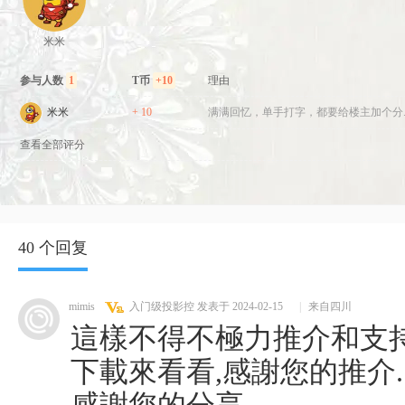
米米
参与人数
1
T币
+10
理由
米米
+ 10
满满回忆，单手打字，都要给楼主加个分
查看全部评分
40 个回复
mimis
入门级投影控
发表于 2024-02-15
|
来自四川
這樣不得不極力推介和支持
下載來看看,感謝您的推介.