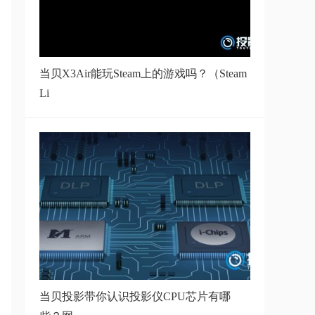
Will Dangbei release a 4K projector?
当贝D7X Pro和坚果N1S哪款好,实
当贝X3Air能玩Steam上的游戏吗？（Steam
测对比哪款
Li
当贝X7Ultra投影仪怎么样,对角度
了解当贝X7
当贝Smart2外观评测：两千内最亮
的投影仪外
当贝投影带你认识投影仪CPU芯片有哪