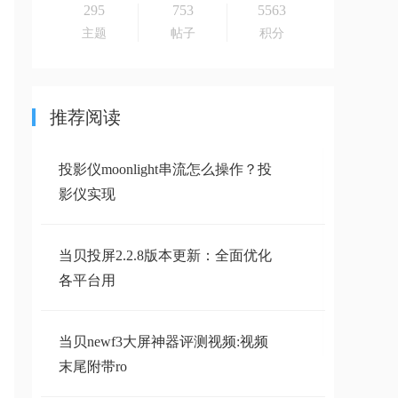
295
753
5563
主题
帖子
积分
推荐阅读
投影仪moonlight串流怎么操作？投
影仪实现
当贝投屏2.2.8版本更新：全面优化
各平台用
当贝newf3大屏神器评测视频:视频
末尾附带ro