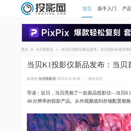
首页
新手入门
产
HDMI版本对比
导读
»
›
首页
当贝投影仪
当贝K1投影仪新品发布：当贝首款4K超清画
当贝K1投影仪新品发布：当贝
发表在
当贝投影仪
2020-9-24 20:48
|
来自北京
导读：近日，当贝亮相了一款新品投影仪—当贝K
4K分辨率的投影产品。从外观颜值到存储配置都