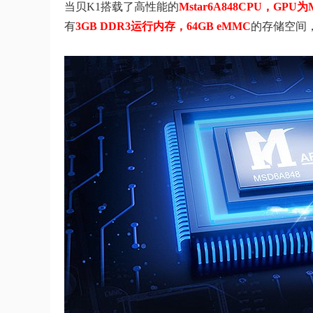
当贝K1搭载了高性能的
Mstar6A848CPU，GPU为Ma
有
3GB DDR3运行内存，64GB eMMC
的存储空间