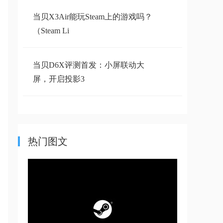
当贝X3Air能玩Steam上的游戏吗？
（Steam Li
当贝D6X评测首发：小屏联动大
屏，开启投影3
一张图带你了解当贝在售的全系列
投影参数
热门图文
当贝投影仪开启ADB调试的方法
优盘播放无图像