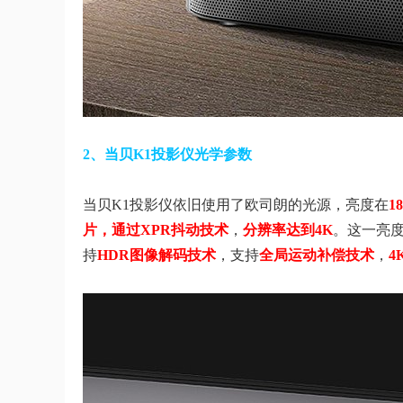
2、当贝K1投影仪光学参数
当贝K1投影仪依旧使用了欧司朗的光源，亮度在
1
片，通过XPR抖动技术
，
分辨率达到4K
。这一亮
持
HDR图像解码技术
，支持
全局运动补偿技术
，
4