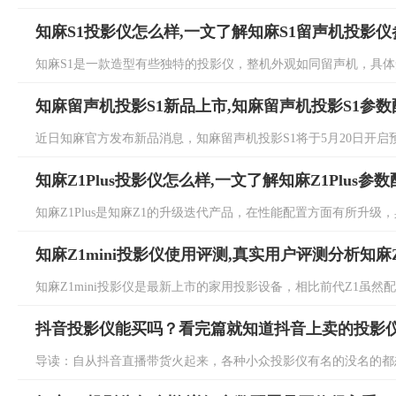
知麻S1投影仪怎么样,一文了解知麻S1留声机投影
知麻S1是一款造型有些独特的投影仪，整机外观如同留声机，具体知麻
知麻留声机投影S1新品上市,知麻留声机投影S1参
近日知麻官方发布新品消息，知麻留声机投影S1将于5月20日开启预
知麻Z1Plus投影仪怎么样,一文了解知麻Z1Plus参
知麻Z1Plus是知麻Z1的升级迭代产品，在性能配置方面有所升级，具体
知麻Z1mini投影仪使用评测,真实用户评测分析知麻Z
知麻Z1mini投影仪是最新上市的家用投影设备，相比前代Z1虽然配
抖音投影仪能买吗？看完篇就知道抖音上卖的投影
导读：自从抖音直播带货火起来，各种小众投影仪有名的没名的都想