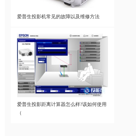
爱普生投影的图像模糊怎么办？详
细教程
爱普生投影机常见的故障以及维修方法
爱普生投影仪参数表,高端爱普生
投影机参数
爱普生EF-15和当贝D5XPro哪款
好,爱普生EF-1
爱普生EF15投影仪测评:爱普生
EF15实测体验
爱普生投影距离计算器怎么样?该如何使用
（