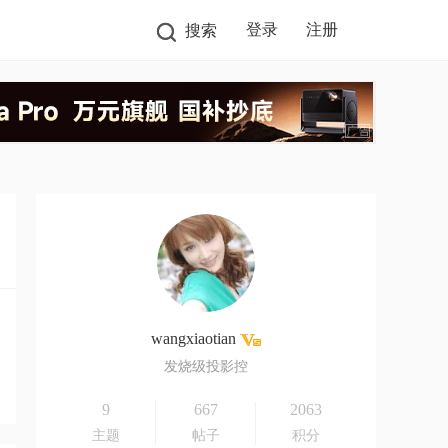
登录
注册
搜索
wangxiaotian
发烧级投影控
9
667
2063
主题
帖子
积分