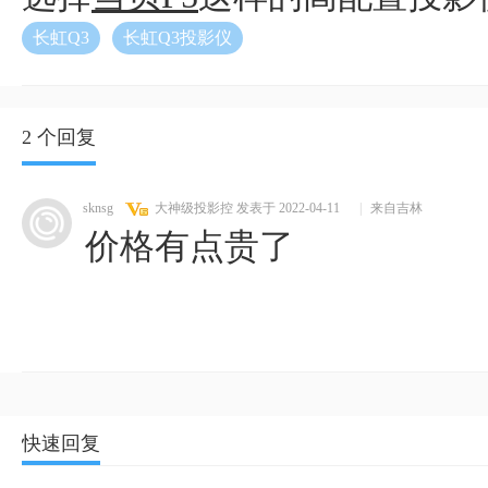
长虹Q3
长虹Q3投影仪
2 个回复
sknsg
大神级投影控
发表于 2022-04-11
|
来自吉林
价格有点贵了
快速回复