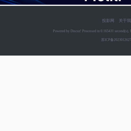
投影网
关于我
Powered by Discuz! Processed in 0.165431 second(s)
苏ICP备202301262