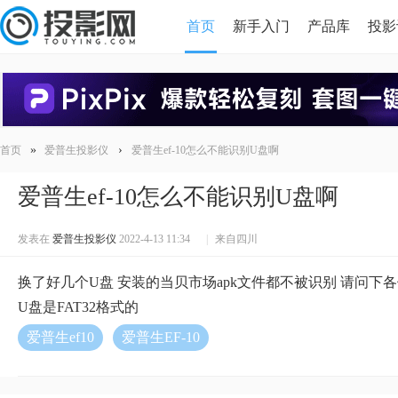
首页
新手入门
产品库
投影
HDMI版本对比
导读
»
›
首页
爱普生投影仪
爱普生ef-10怎么不能识别U盘啊
爱普生ef-10怎么不能识别U盘啊
发表在
爱普生投影仪
2022-4-13 11:34
|
来自四川
换了好几个U盘 安装的当贝市场apk文件都不被识别 请问下
U盘是FAT32格式的
爱普生ef10
爱普生EF-10