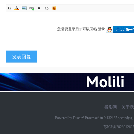
您需要登录后才可以回帖
登录
发表回复
投影网
关于我
Powered by Discuz! Processed in 0.132167 second(s
苏ICP备202301262