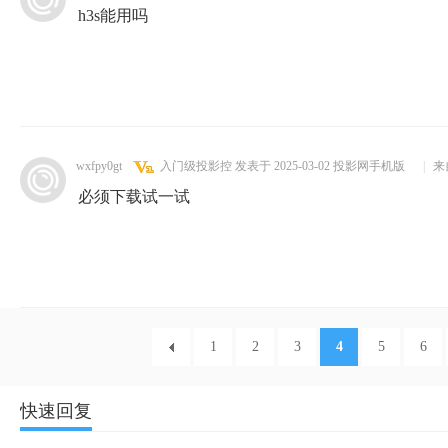
h3s能用吗
wxfpy0gt
入门级投影控
发表于 2025-03-02
投影网手机版
|
来
必须下载试一试
1
2
3
4
5
6
快速回复