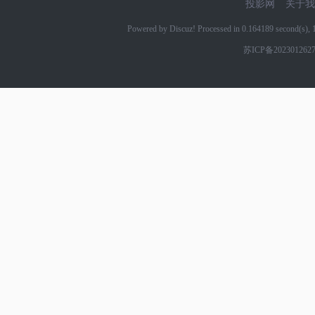
投影网
关于我
Powered by Discuz! Processed in 0.164189 second(s)
苏ICP备202301262