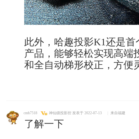
此外，哈趣投影K1还是首个
产品，能够轻松实现高端
和全自动梯形校正，方便
cmh7518
神仙级投影控
发表于 2022-07-13
|
来自福建
了解一下