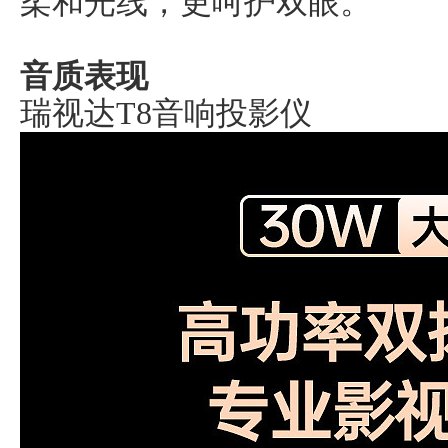
柔和光线，更呵护双眼。
音质表现
瑞视达T8音响投影仪