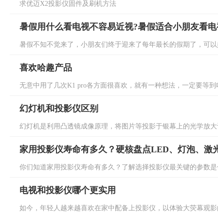
求优迈X2投影仪固件及刷机方法
暑假用什么看电视不容易近视?暑假适合小朋友看电
暑假不知不觉来了，小朋友们终于迎来了每年最长的假期了，可以好
喜欢哈趣产品
无意中用了几次K1 pro各方面很喜欢，就有一种想法，一定要等到哈趣出1500N
幻灯机和投影仪区别
幻灯机是利用凸透镜成像原理，将图片等投影于银幕上的光学放大设
家用投影仪寿命有多久？硬核盘点LED、灯泡、激
你们知道家用投影仪寿命有多久？了解选择投影仪最关键的参数是什
电视和投影仪哪个更实用
如今，年轻人越来越喜欢在家中配备上投影仪，以体验大荧幕观影的