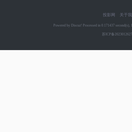
投影网
关于我
Powered by Discuz! Processed in 0.171437 second(s)
苏ICP备202301262