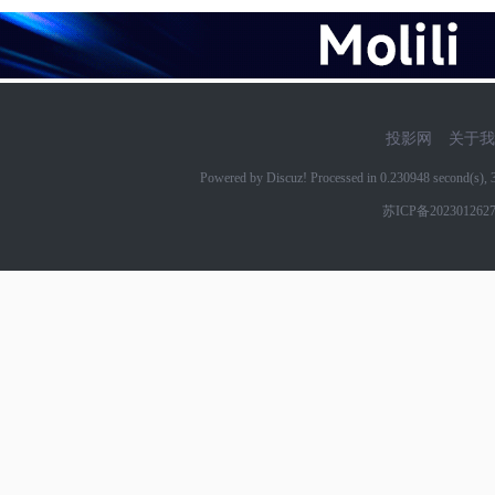
投影网
关于我
Powered by Discuz! Processed in 0.230948 second(s)
苏ICP备202301262