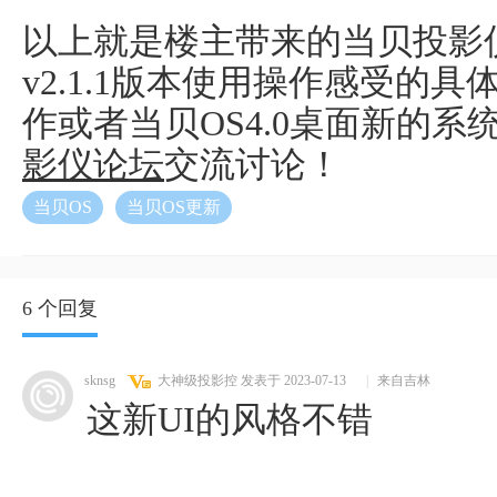
以上就是楼主带来的当贝投影仪
v2.1.1版本使用操作感受的
作或者当贝OS4.0桌面新的
影仪论坛
交流讨论！
当贝OS
当贝OS更新
6 个回复
sknsg
大神级投影控
发表于 2023-07-13
|
来自吉林
这新UI的风格不错