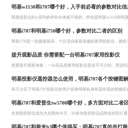
明基w1130和i707哪个好，入手前必看的参数对比信
明基投影仪的w系列的评价向来挺不错的，特别是明基w1120和明基w1
明基i707和明基i750哪个好，参数对比二者的区别
明基i750是一款颜值很高，十分适合家庭装修的家用投影仪，拥有320
提升观影品质 你需要配一台明基i707家用投影仪
想要提升观影体验，一台高品质家用投影仪是必不可少的。而说到高
明基投影仪遥控器怎么使用，明基i707各个按键图
有不少买了明基i707投影仪的用户反映明基机身和遥控器的按键实在
明基i707和爱普生tw5700哪个好，多方面对比二者
在智能投影仪成为大趋势的今天，许多传统投影仪品牌也转型打通了属于
明基i707和极米h3哪个值得买：明基i707真的吊打极