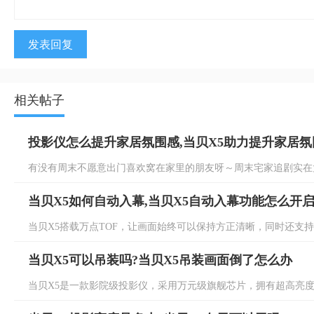
发表回复
相关帖子
投影仪怎么提升家居氛围感,当贝X5助力提升家居氛
有没有周末不愿意出门喜欢窝在家里的朋友呀～周末宅家追剧实在太
当贝X5如何自动入幕,当贝X5自动入幕功能怎么开
当贝X5搭载万点TOF，让画面始终可以保持方正清晰，同时还支持自
当贝X5可以吊装吗?当贝X5吊装画面倒了怎么办
当贝X5是一款影院级投影仪，采用万元级旗舰芯片，拥有超高亮度，