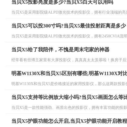
当贝X5投影亮度是多少?当贝X5白天可以用吗
当贝X5是采用影院级ALPD激光技术的投影仪，拥有行业顶端的亮度
当贝X5可以投300寸吗?当贝X5最佳投射距离是多少
当贝X5是采用影院级ALPD激光技术的投影仪，拥有2450CVIA流
当贝X5给了我陪伴，不愧是周末宅家的神器
经常看有些博主家里有大屏投影仪，真真真太太羡慕啦！换房子后第一
明基W1130X和当贝X5区别有哪些,明基W1130X对
明基W1130X和当贝X5是价格接近的家用投影仪，那么这两款投影
当贝X5支持等比例放大缩小吗?当贝X5画面怎么等
当贝X5是一款性能强劲、画质出色的投影仪，拥有丰富功能的投影仪
当贝X5护眼功能怎么开启,当贝X5护眼功能开启教