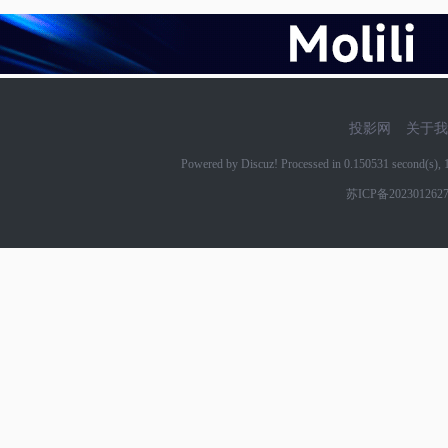
投影网
关于我
Powered by Discuz! Processed in 0.150531 second(s)
苏ICP备202301262