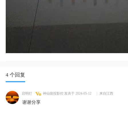
4 个回复
启明灯
神仙级投影控
发表于 2024-05-12
|
来自江西
谢谢分享