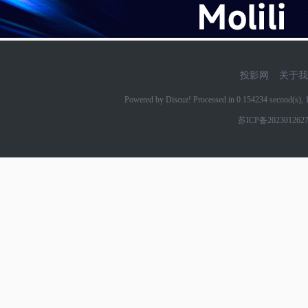
投影网
关于我
Powered by Discuz! Processed in 0.154234 second(s)
苏ICP备202301262