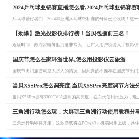
2024乒乓球亚锦赛直播怎么看,2024乒乓球亚锦赛
乒乓球爱好者们，2024年亚洲乒乓球锦标赛的号角已经吹响！这一届
【劲爆】激光投影仪排行榜！当贝包揽前三名！
近段时间，政府家电补贴力度非常大，让广大用户纷纷入手投影仪。
国庆节怎么在家环游世界,怎么用投影仪云旅游
国庆节出门旅游就是人挤人的情况，因此真的不推荐在国庆节出门旅
当贝X5SPro怎么调亮度,当贝X5SPro亮度调节方法
当贝X5SPro拥有3300CVIA流明的高亮度，在白天使用无压力，
三角洲行动怎么玩，大屏玩三角洲行动使用教程分
三角洲行动即将开服，这款游戏将在PC端和手机端同步上线，具体三