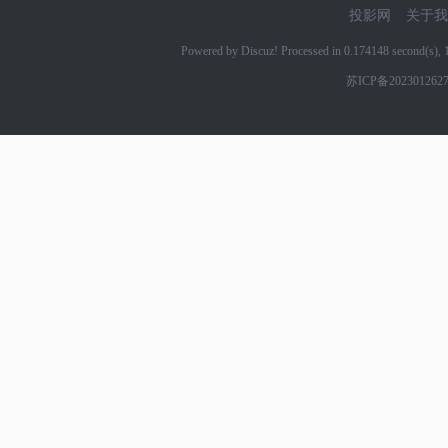
投影网
关于我
Powered by Discuz! Processed in 0.174148 second(s)
苏ICP备202301262