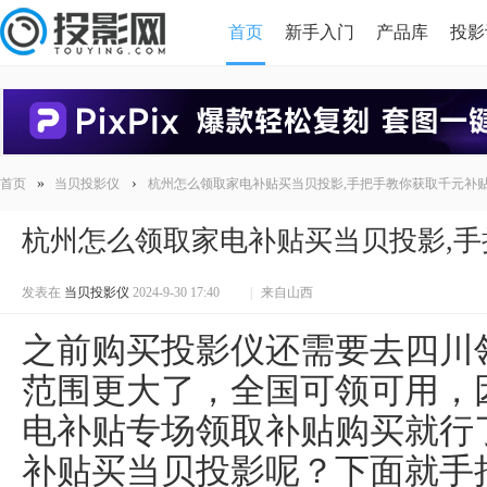
首页
新手入门
产品库
投影
HDMI版本对比
导读
»
›
首页
当贝投影仪
杭州怎么领取家电补贴买当贝投影,手把手教你获取千元补
杭州怎么领取家电补贴买当贝投影,
发表在
当贝投影仪
2024-9-30 17:40
|
来自山西
之前购买投影仪还需要去四川
范围更大了，全国可领可用，
电补贴专场领取补贴购买就行
补贴买当贝投影呢？下面就手