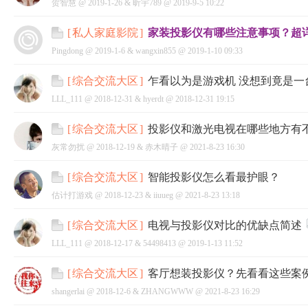
贺智慧 @
2019-1-26
&
昕宇789
@
2019-9-5 10:22
家装投影仪有哪些注意事项？超
[
私人家庭影院
]
Pingdong @
2019-1-6
&
wangxin855
@
2019-1-10 09:33
乍看以为是游戏机 没想到竟是一
[
综合交流大区
]
LLL_111 @
2018-12-31
&
hyerdt
@
2018-12-31 19:15
投影仪和激光电视在哪些地方有
[
综合交流大区
]
灰常勿扰 @
2018-12-19
&
赤木晴子
@
2021-8-23 16:30
智能投影仪怎么看最护眼？
[
综合交流大区
]
估计打游戏 @
2018-12-23
&
iiuueg
@
2021-8-23 13:18
电视与投影仪对比的优缺点简述
[
综合交流大区
]
LLL_111 @
2018-12-17
&
54498413
@
2019-1-13 11:52
客厅想装投影仪？先看看这些案
[
综合交流大区
]
shangerlai @
2018-12-6
&
ZHANGWWW
@
2021-8-23 16:29