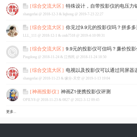
特殊设计，自带投影仪的电压力
[
综合交流大区
]
shangerlai @
2018-12-3
&
liqhong
@
2019-7-23 22:27
你见过9.9元的投影仪吗？拼多
[
综合交流大区
]
LLL_111 @
2018-12-1
&
cmh7518
@
2019-4-10 09:31
9.9元的投影仪可信吗？廉价投
[
综合交流大区
]
Pingdong @
2018-11-24
&
江伟民
@
2018-11-24 18:50
电视以及投影仪可以通过同屏器
[
综合交流大区
]
shangerlai @
2018-11-23
&
缘分-天空
@
2019-1-13 19:04
神画Z1便携投影仪评测
[
神画投影仪
]
OPILY8 @
2018-11-23
&
0827
@
2022-3-12 09:45
更多...