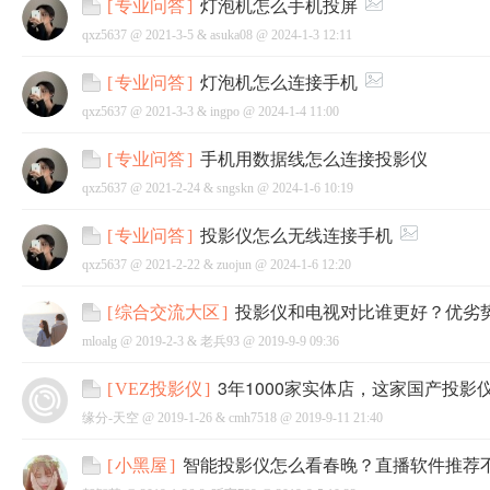
灯泡机怎么手机投屏
[
专业问答
]
qxz5637 @
2021-3-5
&
asuka08
@
2024-1-3 12:11
灯泡机怎么连接手机
[
专业问答
]
qxz5637 @
2021-3-3
&
ingpo
@
2024-1-4 11:00
网
手机用数据线怎么连接投影仪
[
专业问答
]
qxz5637 @
2021-2-24
&
sngskn
@
2024-1-6 10:19
投影仪怎么无线连接手机
[
专业问答
]
qxz5637 @
2021-2-22
&
zuojun
@
2024-1-6 12:20
投影仪和电视对比谁更好？优劣
[
综合交流大区
]
mloalg @
2019-2-3
&
老兵93
@
2019-9-9 09:36
3年1000家实体店，这家国产投影
[
VEZ投影仪
]
缘分-天空 @
2019-1-26
&
cmh7518
@
2019-9-11 21:40
智能投影仪怎么看春晚？直播软件推荐
[
小黑屋
]