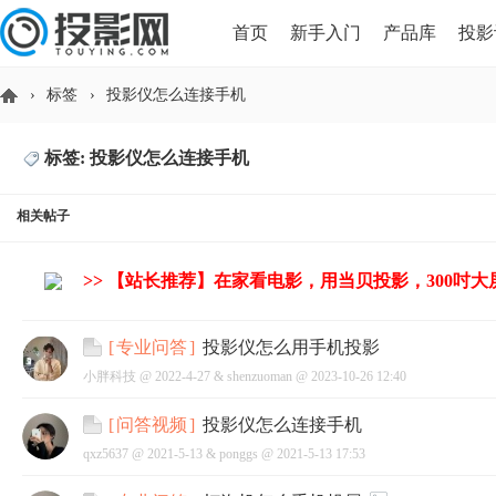
首页
新手入门
产品库
投影
›
标签
›
投影仪怎么连接手机
HDMI版本对比
导读
标签: 投影仪怎么连接手机
投
相关帖子
>> 【站长推荐】在家看电影，用当贝投影，300吋
投影仪怎么用手机投影
[
专业问答
]
小胖科技 @
2022-4-27
&
shenzuoman
@
2023-10-26 12:40
影
投影仪怎么连接手机
[
问答视频
]
qxz5637 @
2021-5-13
&
ponggs
@
2021-5-13 17:53