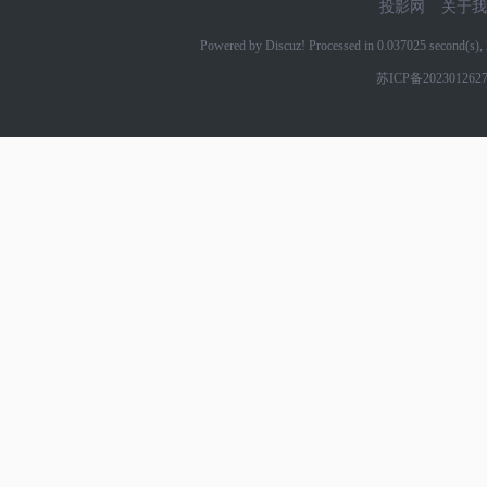
投影网
关于我
Powered by Discuz! Processed in 0.037025 second(s
苏ICP备202301262