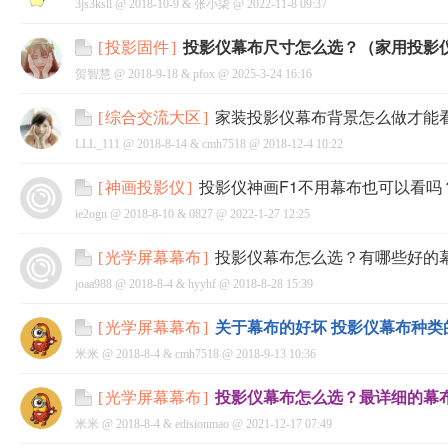
3js3ksll @
2018-10-9
&
张小柒
@
2022-11-8 09:37
投影仪幕布尺寸怎么选？（家用投影
[
投影固件
]
贺智慧 @
2018-9-18
&
pfox
@
2025-3-24 16:16
家装投影仪幕布背景怎么做才能
[
综合交流大区
]
LLL_111 @
2018-8-14
&
cmh7518
@
2018-12-4 10:22
投影仪神画F1不用幕布也可以看吗
[
神画投影仪
]
ie2ogn @
2018-8-10
&
0827
@
2022-1-27 12:25
投影仪幕布怎么选？有哪些好的
[
光学屏幕幕布
]
joaa988 @
2018-8-4
&
hyyhf
@
2018-8-28 15:39
关于幕布的好坏 投影仪幕布种类
[
光学屏幕幕布
]
米米 @
2018-8-4
&
cmh7518
@
2018-9-13 10:36
投影仪幕布怎么选？最详细的幕
[
光学屏幕幕布
]
米米 @
2018-8-4
&
edisionmao
@
2021-12-17 07:49