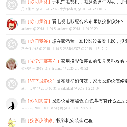
手机拍电视机，电脑会发生闪动，那
[
你问我答
]
是了那个 @
2018-11-20
&
牛黄解毒丸
@
2018-11-20 10:05
看电视电影配合幕布哪款投影仪好？
[
你问我答
]
oulxxmj @
2018-11-20
&
oulxxmj
@
2018-11-20 08:20
网
想在家添置一套投影设备看电影，投
[
你问我答
]
不会打游戏 @
2018-11-19
&
2375018377
@
2019-1-17 17:12
家用投影仪幕布的常见类型攻略~
[
光学屏幕幕布
]
贺智慧 @
2018-11-3
&
winta
@
2025-2-5 01:32
幕布墙壁如何选，家用投影仪装修
[
VEZ投影仪
]
缘分-天空 @
2018-10-31
&
chichichi
@
2019-1-2 21:16
投影仪幕布黑色 白色幕布有什么区别
[
你问我答
]
fenshi @
2018-10-15
&
9给妮
@
2018-10-22 05:00
投影机安装全过程
[
投影仪维修
]