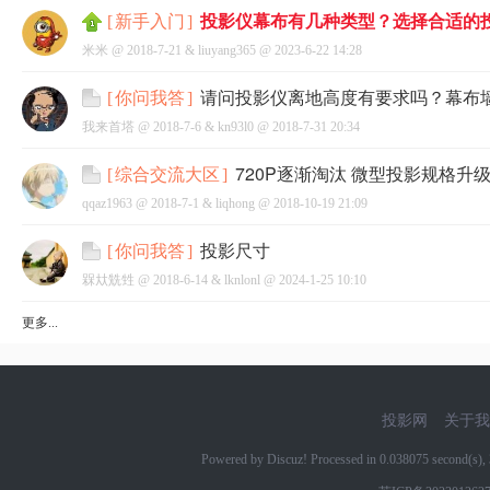
投影仪幕布有几种类型？选择合适的
[
新手入门
]
米米 @
2018-7-21
&
liuyang365
@
2023-6-22 14:28
请问投影仪离地高度有要求吗？幕布墙对面
[
你问我答
]
我来首塔 @
2018-7-6
&
kn93l0
@
2018-7-31 20:34
720P逐渐淘汰 微型投影规格升
[
综合交流大区
]
qqaz1963 @
2018-7-1
&
liqhong
@
2018-10-19 21:09
投影尺寸
[
你问我答
]
槑夶兟甡 @
2018-6-14
&
lknlonl
@
2024-1-25 10:10
更多...
投影网
关于我
Powered by Discuz! Processed in 0.038075 second(s