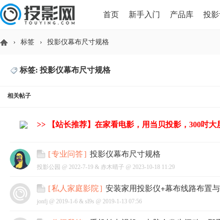
首页
新手入门
产品库
投影
›
标签
›
投影仪幕布尺寸规格
HDMI版本对比
导读
标签: 投影仪幕布尺寸规格
投
相关帖子
>> 【站长推荐】在家看电影，用当贝投影，300吋
投影仪幕布尺寸规格
[
专业问答
]
投影公园 @
2022-7-19
&
赤木晴子
@
2023-10-18 11:29
影
安装家用投影仪+幕布线路布置
[
私人家庭影院
]
jonfj @
2019-1-6
&
sl9s
@
2019-1-13 07:56