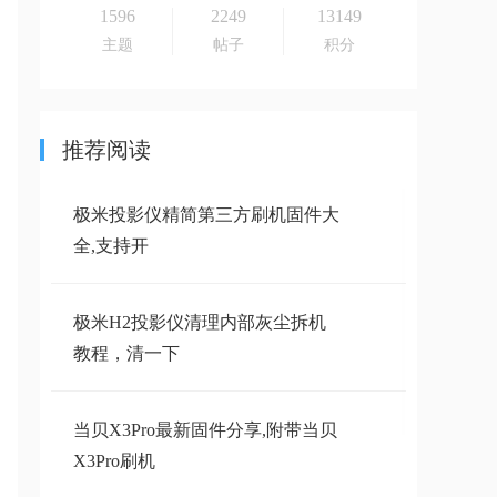
1596
2249
13149
主题
帖子
积分
推荐阅读
极米投影仪精简第三方刷机固件大
全,支持开
极米H2投影仪清理内部灰尘拆机
教程，清一下
当贝X3Pro最新固件分享,附带当贝
X3Pro刷机