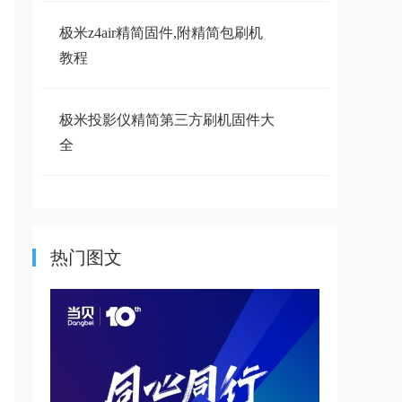
极米z4air精简固件,附精简包刷机
教程
极米投影仪精简第三方刷机固件大
全
千万不要选哈趣
热门图文
哈趣K2投影仪评测首发:年轻范的
高品质投影
2024暖心礼物：哈趣投影K2，真
1080P白天一