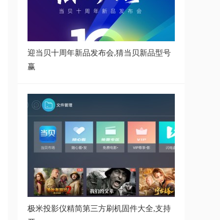
哈趣投影里程碑式突破！斩获
LCD投影仪销售
迎当贝十周年新品发布会,猜当贝新品型号
赢
哈趣K2和小明Q3Pro区别有哪些,
哈趣K2对比小
投影仪局域网共享怎么用？投影仪
访问电脑文
坚果g9移动定制版怎么破解?坚果
g9移动定制
极米投影仪精简第三方刷机固件大全,支持