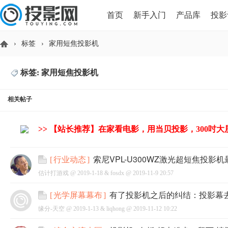
首页
新手入门
产品库
投影
›
标签
›
家用短焦投影机
HDMI版本对比
导读
标签: 家用短焦投影机
投
相关帖子
>> 【站长推荐】在家看电影，用当贝投影，300吋
索尼VPL-U300WZ激光超短焦投影
[
行业动态
]
估计打游戏 @
2019-1-18
&
fosdx
@
2019-11-9 20:57
影
有了投影机之后的纠结：投影幕
[
光学屏幕幕布
]
缘分-天空 @
2019-1-13
&
liqhong
@
2019-11-12 10:22