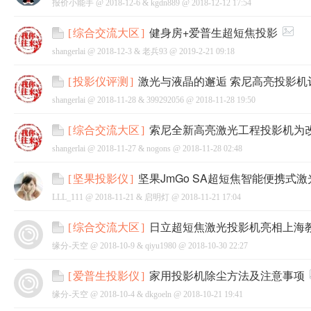
报价小能手 @
2018-12-6
&
kgdn889
@
2018-12-12 17:54
健身房+爱普生超短焦投影
[
综合交流大区
]
shangerlai @
2018-12-3
&
老兵93
@
2019-2-21 09:18
激光与液晶的邂逅 索尼高亮投影机
[
投影仪评测
]
shangerlai @
2018-11-28
&
399292056
@
2018-11-28 19:50
索尼全新高亮激光工程投影机为
[
综合交流大区
]
shangerlai @
2018-11-27
&
nogons
@
2018-11-28 02:48
坚果JmGo SA超短焦智能便携式
[
坚果投影仪
]
LLL_111 @
2018-11-21
&
启明灯
@
2018-11-21 17:04
日立超短焦激光投影机亮相上海
[
综合交流大区
]
缘分-天空 @
2018-10-9
&
qiyu1980
@
2018-10-30 22:27
家用投影机除尘方法及注意事项
[
爱普生投影仪
]
缘分-天空 @
2018-10-4
&
dkgoeln
@
2018-10-21 19:41