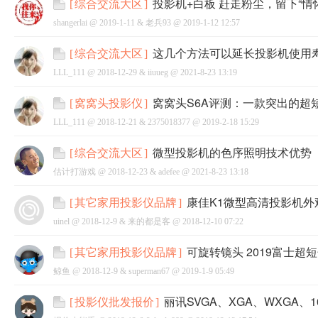
投影机+白板 赶走粉尘，留下“情
[
综合交流大区
]
shangerlai @
2019-1-11
&
老兵93
@
2019-1-12 12:57
这几个方法可以延长投影机使用
[
综合交流大区
]
LLL_111 @
2018-12-29
&
iiuueg
@
2021-8-23 13:19
网
窝窝头S6A评测：一款突出的超
[
窝窝头投影仪
]
LLL_111 @
2018-12-21
&
2375018377
@
2019-2-18 15:29
微型投影机的色序照明技术优势
[
综合交流大区
]
估计打游戏 @
2018-12-23
&
adefee
@
2021-8-23 13:18
康佳K1微型高清投影机外
[
其它家用投影仪品牌
]
uinel @
2018-12-9
&
来的都是客
@
2018-12-10 07:22
可旋转镜头 2019富士超
[
其它家用投影仪品牌
]
鲸鱼 @
2018-12-9
&
superman67
@
2019-1-9 05:49
丽讯SVGA、XGA、WXGA、
[
投影仪批发报价
]