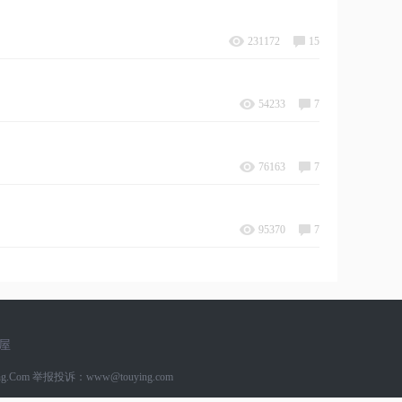
231172
15
54233
7
76163
7
95370
7
屋
g.Com
举报投诉：www@touying.com