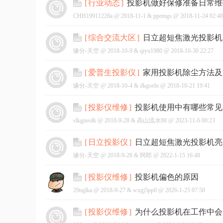
投影机做好保修准备日常维
[
行业动态
]
CHH19911228a @
2018-11-1
&
ppemgs
@
2018-11-24 02:48
日立超短焦激光投影机
[
综合交流大区
]
缘分-天空 @
2018-10-9
&
qiyu1980
@
2018-10-30 22:27
网
家用投影机除尘方法及
[
爱普生投影仪
]
缘分-天空 @
2018-10-4
&
dkgoeln
@
2018-10-21 19:41
投影机使用中有哪些常见
[
投影仪维修
]
slkgneolk @
2018-9-28
&
高山流水88
@
2023-11-6 00:23
日立超短焦激光投影机亮
[
日立投影仪
]
缘分-天空 @
2018-9-28
&
阿郎
@
2022-1-15 16:48
投影机偏色的原因
[
投影仪维修
]
29nglka @
2018-9-27
&
wxgj5pp0
@
2026-1-25 07:58
为什么投影机在工作中会
[
投影仪维修
]