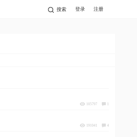
登录
注册
搜索
105797
1
191041
4