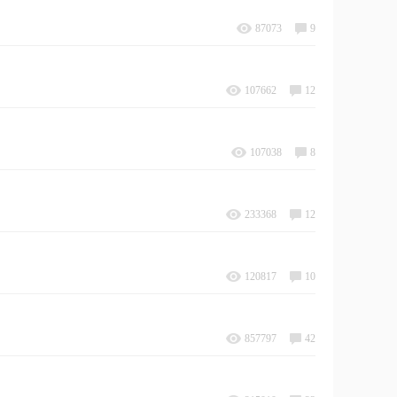
87073
9
107662
12
107038
8
233368
12
120817
10
857797
42