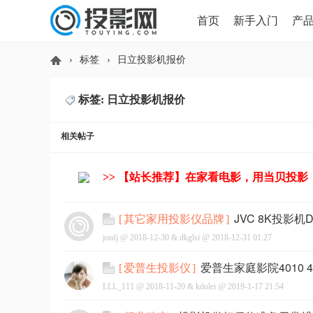
首页
新手入门
产
›
标签
›
日立投影机报价
HDMI版本对比
导读
标签: 日立投影机报价
投
相关帖子
>> 【站长推荐】在家看电影，用当贝投影
JVC 8K投影机
[
其它家用投影仪品牌
]
jonfj @
2018-12-30
&
dkglsi
@
2018-12-31 01:27
影
爱普生家庭影院4010 
[
爱普生投影仪
]
LLL_111 @
2018-11-20
&
kdolei
@
2019-1-17 21:54