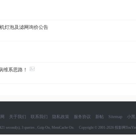
机灯泡及滤网询价公告
通病维系思路！
影网
关于我们
联系我们
隐私政策
服务协议
新帖
Sitemap
小黑
9421 second(s), 3 queries , Gzip On, MemCache On. Copyright © 2001-2026
投影网TouYin