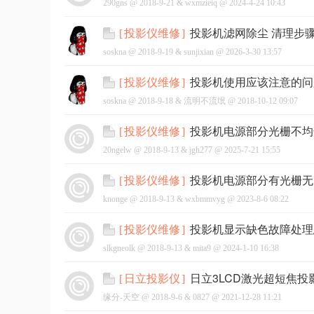
290gns @
2018-9-21
&
wxmzieiq
@
2024-4-24 10:43
投影机滤网除尘 清理步
[
投影仪维修
]
soskna @
2018-9-19
&
sunjixian
@
2026-3-30 13:57
投影机使用应该注意的问
[
投影仪维修
]
soskna @
2018-9-18
&
流明不流氓
@
2018-10-12 09:07
投影机电源部分光栅不均
[
投影仪维修
]
20ngelw @
2018-9-13
&
jgh277
@
2025-7-21 15:55
投影机电源部分有光栅无
[
投影仪维修
]
knonge @
2018-9-13
&
wxbmmvyg
@
2023-8-6 08:22
投影机显示缺色故障处理
[
投影仪维修
]
slkgneolk @
2018-9-13
&
mita9
@
2024-1-10 16:38
日立3LCD激光超短焦
[
日立投影仪
]
缘分-天空 @
2018-9-6
&
0827
@
2021-12-28 11:21