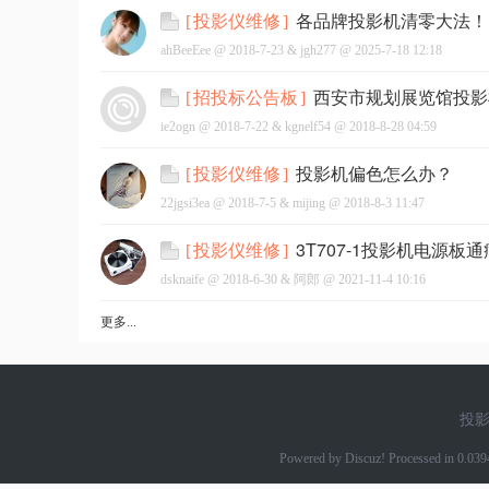
各品牌投影机清零大法！
[
投影仪维修
]
ahBeeEee @
2018-7-23
&
jgh277
@
2025-7-18 12:18
西安市规划展览馆投影
[
招投标公告板
]
ie2ogn @
2018-7-22
&
kgnelf54
@
2018-8-28 04:59
投影机偏色怎么办？
[
投影仪维修
]
22jgsi3ea @
2018-7-5
&
mijing
@
2018-8-3 11:47
3T707-1投影机电源板
[
投影仪维修
]
dsknaife @
2018-6-30
&
阿郎
@
2021-11-4 10:16
更多...
投
Powered by Discuz! Processed in 0.03