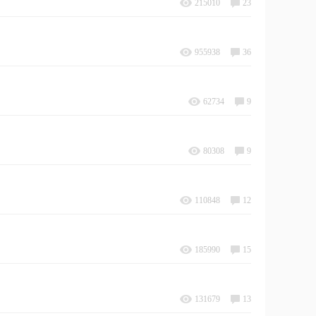
215010
23
955938
36
62734
9
80308
9
110848
12
185990
15
131679
13