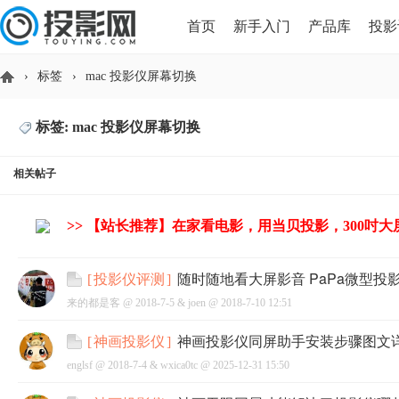
首页
新手入门
产品库
投影
›
标签
›
mac 投影仪屏幕切换
HDMI版本对比
导读
标签: mac 投影仪屏幕切换
投
相关帖子
>> 【站长推荐】在家看电影，用当贝投影，300吋
随时随地看大屏影音 PaPa微型投
[
投影仪评测
]
来的都是客 @
2018-7-5
&
joen
@
2018-7-10 12:51
影
神画投影仪同屏助手安装步骤图文
[
神画投影仪
]
englsf @
2018-7-4
&
wxica0tc
@
2025-12-31 15:50