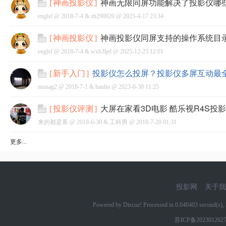
神画无限同屏功能解决了投影仪哪
[
神画投影仪
]
englsf @
2018-7-4
&
zh290920
@
2025-4-17 23:34
神画投影仪同屏支持的操作系统目
[
神画投影仪
]
englsf @
2018-7-4
&
wxb3ljel
@
2025-12-25 12:01
网
投影仪怎么投屏？投影仪多屏互动最
[
新手入门
]
monag2 @
2018-7-1
&
hanlin
@
2023-6-30 11:25
大屏在家看3D电影 酷乐视R4S投
[
投影仪评测
]
来的都是客 @
2018-6-30
&
工科男
@
2018-7-20 01:31
更多...
投影网
关于我
Powered by Discuz! Processed in 0.040403 second(s
苏ICP备202301262