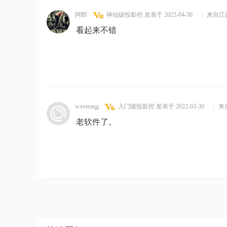
阿郎
神仙级投影控
发表于 2022-04-30
|
来自江
看起来不错
wxveraqg
入门级投影控
发表于 2022-03-30
|
来
老软件了。