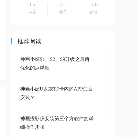
66
372
1402
主题
帖子
积分
推荐阅读
神画小媚S1、S2、S9升级之后所
优化的点详细
神画小媚U盘或TF卡内的APP怎么
安装？
神画投影仪安装第三个方软件的详
细操作步骤