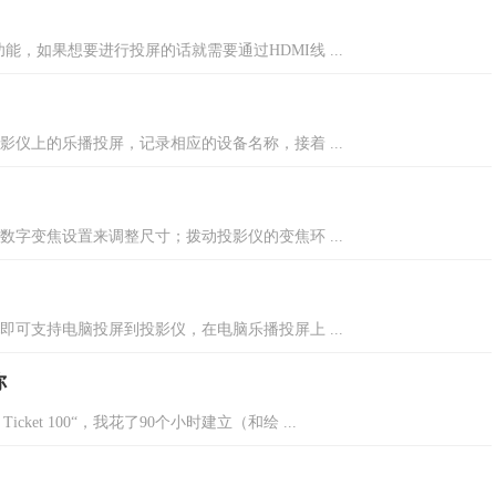
功能，如果想要进行投屏的话就需要通过HDMI线 ...
仪上的乐播投屏，记录相应的设备名称，接着 ...
字变焦设置来调整尺寸；拨动投影仪的变焦环 ...
可支持电脑投屏到投影仪，在电脑乐播投屏上 ...
你
cket 100“，我花了90个小时建立（和绘 ...