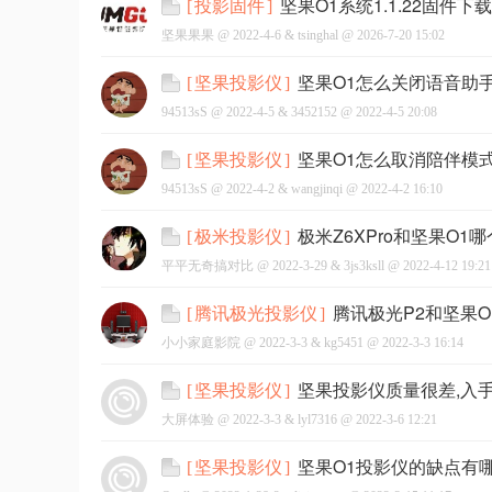
坚果O1系统1.1.22固件
[
投影固件
]
坚果果果 @
2022-4-6
&
tsinghal
@
2026-7-20 15:02
坚果O1怎么关闭语音助
[
坚果投影仪
]
94513sS @
2022-4-5
&
3452152
@
2022-4-5 20:08
网
坚果O1怎么取消陪伴模
[
坚果投影仪
]
94513sS @
2022-4-2
&
wangjinqi
@
2022-4-2 16:10
极米Z6XPro和坚果O
[
极米投影仪
]
平平无奇搞对比 @
2022-3-29
&
3js3ksll
@
2022-4-12 19:21
腾讯极光P2和坚果
[
腾讯极光投影仪
]
小小家庭影院 @
2022-3-3
&
kg5451
@
2022-3-3 16:14
坚果投影仪质量很差,入
[
坚果投影仪
]
大屏体验 @
2022-3-3
&
lyl7316
@
2022-3-6 12:21
坚果O1投影仪的缺点有
[
坚果投影仪
]