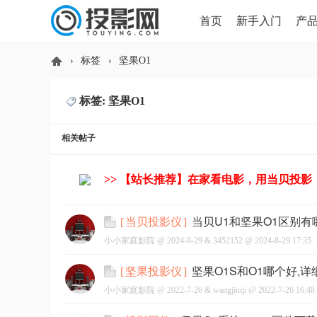
首页
新手入门
产
›
标签
›
坚果O1
HDMI版本对比
导读
标签: 坚果O1
投
相关帖子
>> 【站长推荐】在家看电影，用当贝投影
当贝U1和坚果O1区别有
[
当贝投影仪
]
小小家庭影院 @
2024-8-29
&
3452152
@
2024-8-29 17:35
影
坚果O1S和O1哪个好,
[
坚果投影仪
]
小小家庭影院 @
2022-7-26
&
wangjinqi
@
2022-7-26 16:48