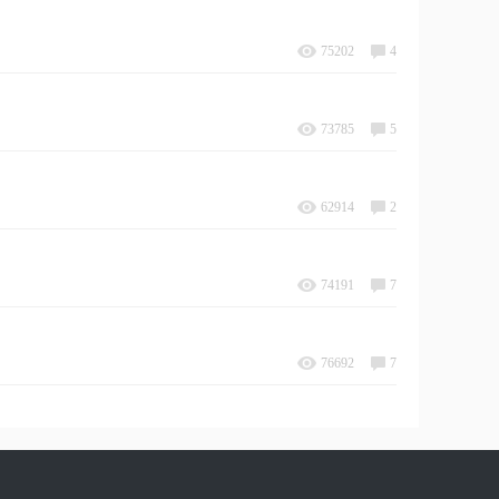
75202
4
73785
5
62914
2
74191
7
76692
7