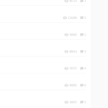
86753
3
134268
5
56942
1
88614
3
78572
4
96695
6
56655
3