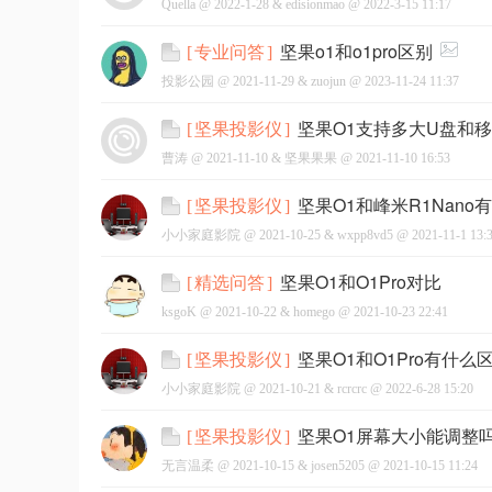
Quella @
2022-1-28
&
edisionmao
@
2022-3-15 11:17
坚果o1和o1pro区别
[
专业问答
]
投影公园 @
2021-11-29
&
zuojun
@
2023-11-24 11:37
坚果O1支持多大U盘和
[
坚果投影仪
]
曹涛 @
2021-11-10
&
坚果果果
@
2021-11-10 16:53
坚果O1和峰米R1Nan
[
坚果投影仪
]
小小家庭影院 @
2021-10-25
&
wxpp8vd5
@
2021-11-1 13:
坚果O1和O1Pro对比
[
精选问答
]
ksgoK @
2021-10-22
&
homego
@
2021-10-23 22:41
坚果O1和O1Pro有什
[
坚果投影仪
]
小小家庭影院 @
2021-10-21
&
rcrcrc
@
2022-6-28 15:20
坚果O1屏幕大小能调整
[
坚果投影仪
]
无言温柔 @
2021-10-15
&
josen5205
@
2021-10-15 11:24