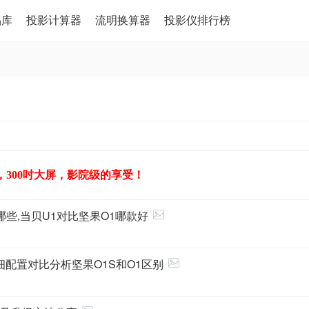
品库
投影计算器
流明换算器
投影仪排行榜
，300吋大屏，影院级的享受！
哪些,当贝U1对比坚果O1哪款好
详细配置对比分析坚果O1S和O1区别