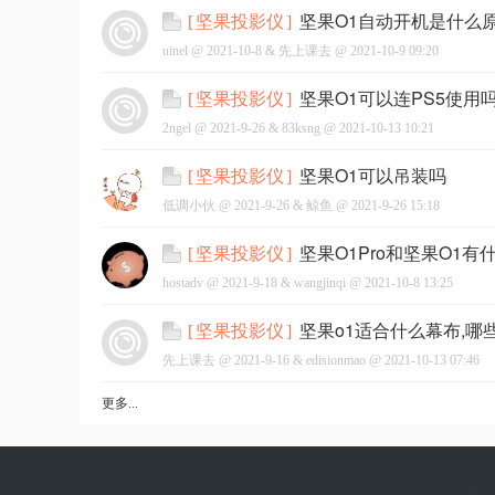
坚果O1自动开机是什么
[
坚果投影仪
]
uinel @
2021-10-8
&
先上课去
@
2021-10-9 09:20
坚果O1可以连PS5使用
[
坚果投影仪
]
2ngel @
2021-9-26
&
83ksng
@
2021-10-13 10:21
坚果O1可以吊装吗
[
坚果投影仪
]
低调小伙 @
2021-9-26
&
鲸鱼
@
2021-9-26 15:18
坚果O1Pro和坚果O1
[
坚果投影仪
]
hostadv @
2021-9-18
&
wangjinqi
@
2021-10-8 13:25
坚果o1适合什么幕布,
[
坚果投影仪
]
先上课去 @
2021-9-16
&
edisionmao
@
2021-10-13 07:46
更多...