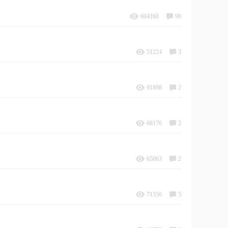
604168
90
51224
3
91898
2
68176
2
65063
2
71356
5