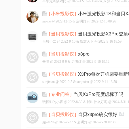
平平无奇搞对比 @
2022-12-16
&
Damon_A
@
2022-12-16 
小米激光投影1S和当贝X
[
小米投影仪
]
movie @
2022-12-15
&
启明灯
@
2022-12-16 09:26
当贝激光投影X3Pro登
[
当贝投影仪
]
当贝小二 @
2022-9-16
&
轶杰天下
@
2022-9-16 18:59
x3pro
[
当贝投影仪
]
辛鹏 @
2022-9-9
&
启明灯
@
2022-9-10 19:12
X3Pro每次开机需要重
[
当贝投影仪
]
sunjixian @
2022-9-5
&
sunjixian
@
2022-9-14 13:50
当贝X3Pro亮度虚标了吗
[
专业问答
]
玩投影的小霖 @
2022-8-30
&
我叫什么好呢
@
2024-5-31 
当贝x3pro确实很好
[
当贝投影仪
]
gjp2020 @
2022-8-27
&
启明灯
@
2022-8-28 10:38