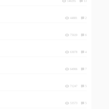
140295
13
44881
2
75020
6
63078
4
64906
7
71247
5
53573
5