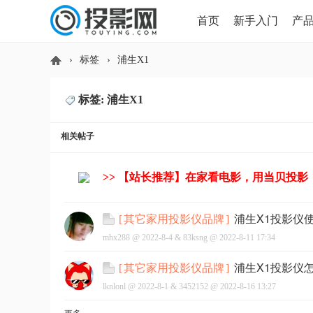
首页
新手入门
产
›
标签
›
浦生X1
HDMI版本对比
导读
标签: 浦生X1
投
相关帖子
>> 【站长推荐】在家看电影，用当贝投影
浦生X1投影仪
[
其它家用投影仪品牌
]
mhx288 @
2022-8-4
&
83ksng
@
2022-8-11 17:34
影
浦生X1投影仪
[
其它家用投影仪品牌
]
lknlonl @
2022-8-1
&
3452152
@
2022-8-16 13:27