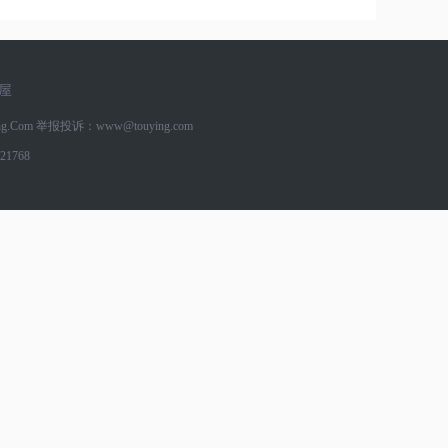
屋
g.Com
举报投诉：www@touying.com
1768