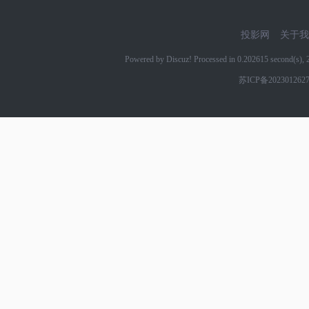
投影网
关于我
Powered by Discuz! Processed in 0.202615 second(s)
苏ICP备202301262