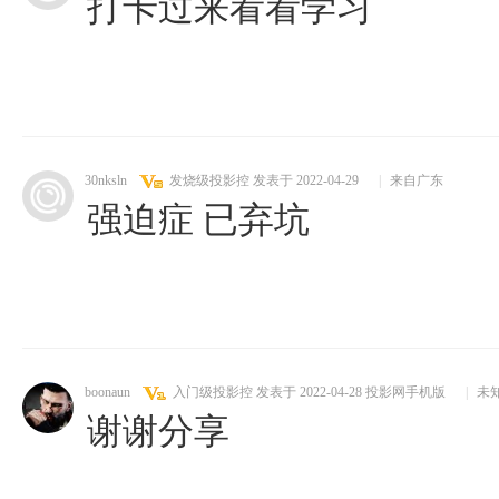
打卡过来看看学习
30nksln
发烧级投影控
发表于 2022-04-29
|
来自广东
强迫症 已弃坑
boonaun
入门级投影控
发表于 2022-04-28
投影网手机版
|
未
谢谢分享