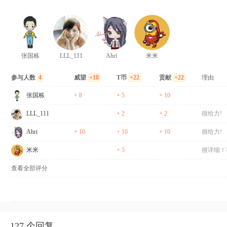
张国栋
LLL_111
Ahri
米米
参与人数
4
威望
+18
T币
+22
贡献
+22
理由
张国栋
+ 8
+ 5
+ 10
LLL_111
+ 2
+ 2
很给力!
Ahri
+ 10
+ 10
+ 10
很给力!
米米
+ 5
很详细！
查看全部评分
127 个回复