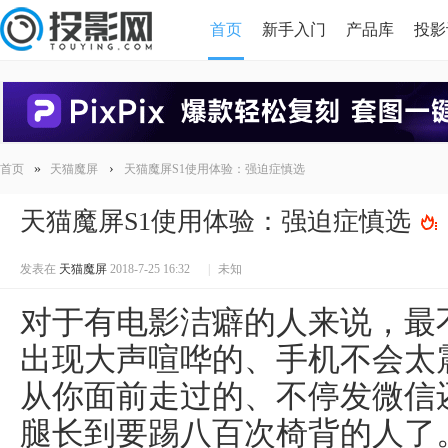
首页
新手入门
产品库
投影
HDMI版本对比
导读
»
›
首页
天猫魔屏
天猫魔屏S1使用体验：强迫症慎选
天猫魔屏S1使用体验：强迫症慎选
发表在
天猫魔屏
2018-7-25 16:32
|
未知
对于有电影洁癖的人来说，最
出现大声喧哗的、手机不会太
从你面前走过的、不停发微信
腿长到要踢八百次椅背的人了