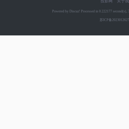
投影网
关于我
Powered by Discuz! Processed in 0.222177 second(s)
苏ICP备202301262