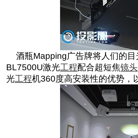
酒瓶Mapping广告牌将人们的目
BL7500U激光
工程
配合超短焦
镜头
光
工程
机360度高安装性的优势，