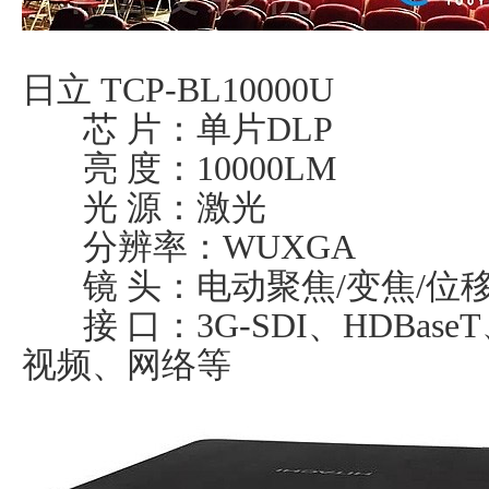
日立 TCP-BL10000U
芯 片：单片DLP
亮 度：10000LM
光 源：激光
分辨率：WUXGA
镜 头：电动聚焦/变焦/位
接 口：3G-SDI、HDBaseT
视频、网络等