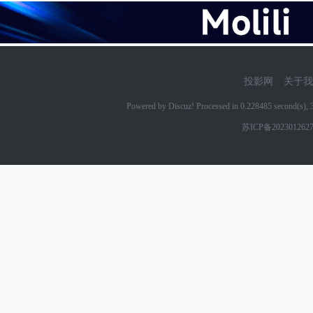
投影网
关于我
Powered by Discuz! Processed in 0.228485 second(s)
苏ICP备202301262