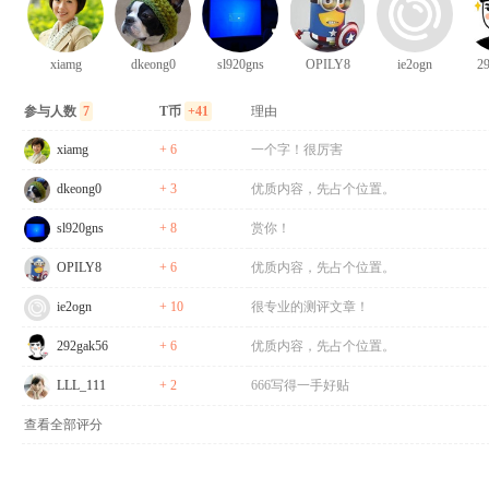
xiamg
dkeong0
sl920gns
OPILY8
ie2ogn
2
参与人数
7
T币
+41
理由
xiamg
+ 6
一个字！很厉害
dkeong0
+ 3
优质内容，先占个位置。
sl920gns
+ 8
赏你！
OPILY8
+ 6
优质内容，先占个位置。
ie2ogn
+ 10
很专业的测评文章！
292gak56
+ 6
优质内容，先占个位置。
LLL_111
+ 2
666写得一手好贴
查看全部评分