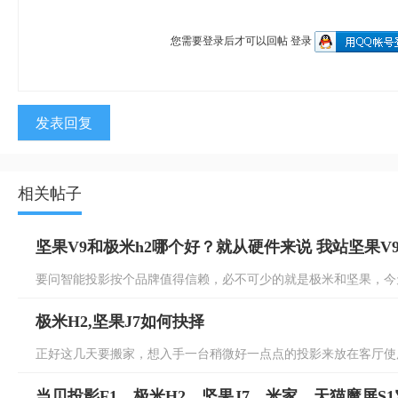
您需要登录后才可以回帖
登录
发表回复
相关帖子
坚果V9和极米h2哪个好？就从硬件来说 我站坚果V
要问智能投影按个品牌值得信赖，必不可少的就是极米和坚果，今天
极米H2,坚果J7如何抉择
正好这几天要搬家，想入手一台稍微好一点点的投影来放在客厅使用。 
当贝投影F1、极米H2、坚果J7、米家、天猫魔屏S