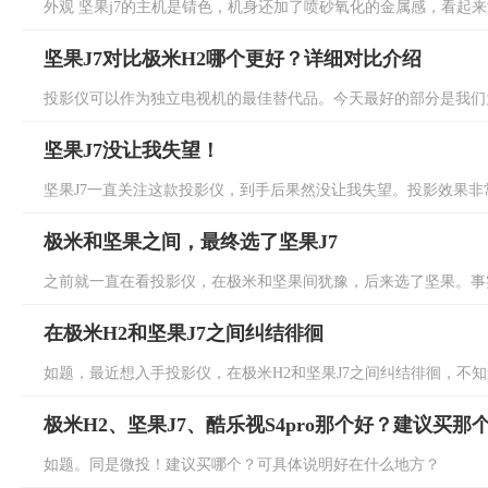
外观 坚果j7的主机是锖色，机身还加了喷砂氧化的金属感，看起来沉
坚果J7对比极米H2哪个更好？详细对比介绍
投影仪可以作为独立电视机的最佳替代品。今天最好的部分是我们为
坚果J7没让我失望！
坚果J7一直关注这款投影仪，到手后果然没让我失望。投影效果非常
极米和坚果之间，最终选了坚果J7
之前就一直在看投影仪，在极米和坚果间犹豫，后来选了坚果。事实证
在极米H2和坚果J7之间纠结徘徊
如题，最近想入手投影仪，在极米H2和坚果J7之间纠结徘徊，不知道选
极米H2、坚果J7、酷乐视S4pro那个好？建议买那
如题。同是微投！建议买哪个？可具体说明好在什么地方？