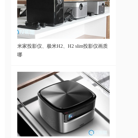
智能投影拆
2021家用投影仪评测：2021年最新
发布家用投
米家投影仪、极米H2、H2 slim投影仪画质
哪
“行走”的智能电影院 看尚iCAN影
院X1便携
小明Q3 Pro投影仪测评，我是真的
没想到1699
踩坑指南不推荐系列: 知麻z1 2023
款 所谓的