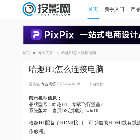
首页
新手入门
产
HDMI版本对比
导读
»
›
首页
专业问答
哈趣H1怎么连接电脑
哈趣H1怎么连接电脑
发表在
专业问答
2022-1-4 14:18
|
来自海南
演示机型信息：
品牌型号：哈趣H1、华硕飞行堡垒7
系统版本：当贝OS定制版、win10
哈趣H1配备了HDMI接口，可以借助HDMI线
作教程。