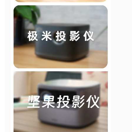
哈趣K2投影仪评测首发:年轻范的
高品质投影
2024暖心礼物：哈趣投影K2，真
1080P白天一
哈趣投影里程碑式突破！斩获
LCD投影仪销售
哈趣K2和小明Q3Pro区别有哪些,
哈趣K2对比小