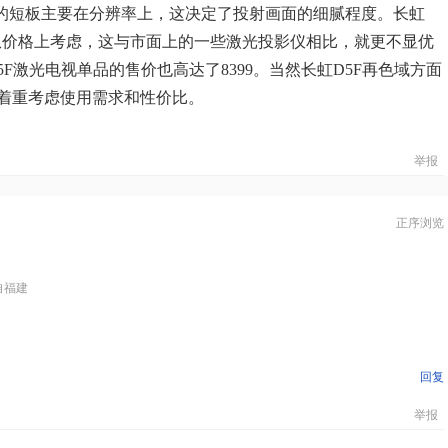
它的短板主要在分辨率上，这决定了投射画面的细腻程度。长虹
。再从价格上考虑，这与市面上的一些激光投影仪相比，就更不显优
D5F激光电视单品的售价也高达了8399。当然长虹D5F再色域方面
着重考虑使用需求和性价比。
举报
正序浏览
自福建
回复
举报