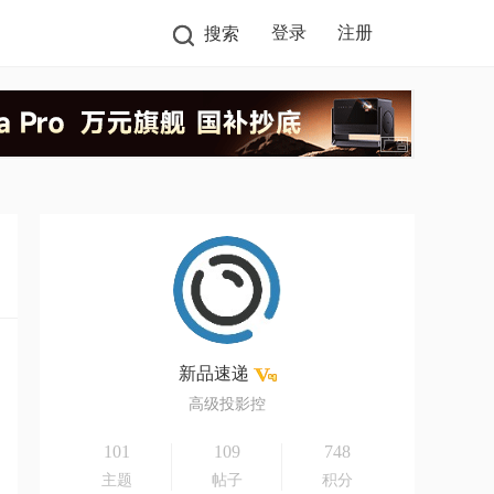
登录
注册
搜索
新品速递
高级投影控
101
109
748
主题
帖子
积分