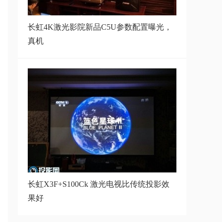
长虹Q5H投影仪实际效果怎么样,
看看真实用户
长虹4K激光影院新品C5U参数配置曝光，
真机
长虹D6U激光电视使用评测,揭秘
真实的使用效
长虹D6Pro激光电视评测好用吗?
长虹D6Pro激
长虹D6Pro激光电视怎么样,一文了
解详细的参
长虹X3F+S100Ck 激光电视比传统投影效
果好