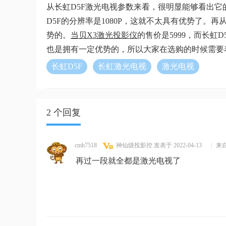
从长虹D5F激光电视参数来看，很明显能够看出
D5F的分辨率是1080P，这就不太具有优势了
势的。
当贝X3激光投影仪
的售价是5999，而长虹
也是拥有一定优势的，所以大家在选购的时候需要
长虹D5F
长虹激光电视
激光电视
2 个回复
cmh7518
神仙级投影控
发表于 2022-04-13
|
来
再过一段就全都是激光电视了