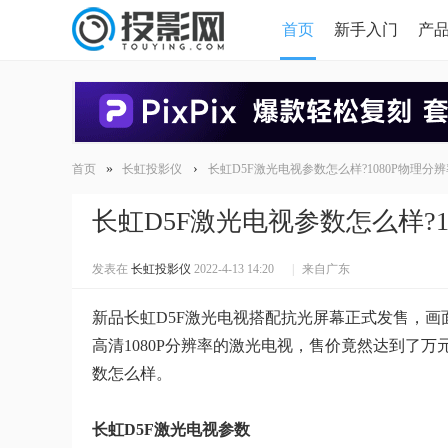
首页
新手入门
产
HDMI版本对比
导读
»
›
首页
长虹投影仪
长虹D5F激光电视参数怎么样?1080P物理分
长虹D5F激光电视参数怎么样?
发表在
长虹投影仪
2022-4-13 14:20
|
来自广东
新品长虹D5F激光电视搭配抗光屏幕正式发售，画面亮
高清1080P分辨率的激光电视，售价竟然达到了
数怎么样。
长虹D5F激光电视参数