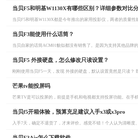
当贝F5和明基W1130X有哪些区别？详细参数对比
当贝F5和明基W1130X都是今年推出的家用投影仪，两者的质量性能
当贝F3能使用什么话筒？
当贝自家的话筒ACM01貌似都没有销售了。是因为支持其他品牌的话筒
当贝F5 外接硬盘，怎么修改只读设置？
刚刚使用当贝F5一天，发现 外接的硬盘，默认设置竟然是只读？ 既
芒果tv能投屏吗
芒果TV是可以投屏的，前提是手机和电视都支持投屏功能。在手机和
当贝f5开箱体验，预算充足建议入手x3或x3pro
入手7天，确定不退货了，才来评价。感觉不错！个人认为清晰度、流
当贝F3Air怎么下载软件