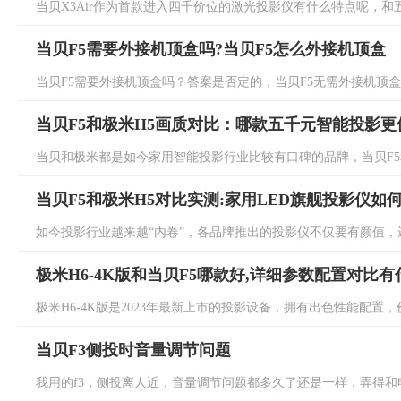
当贝X3Air作为首款进入四千价位的激光投影仪有什么特点呢，和五
当贝F5需要外接机顶盒吗?当贝F5怎么外接机顶盒
当贝F5需要外接机顶盒吗？答案是否定的，当贝F5无需外接机顶盒即
当贝F5和极米H5画质对比：哪款五千元智能投影更
当贝和极米都是如今家用智能投影行业比较有口碑的品牌，当贝F5和极
当贝F5和极米H5对比实测:家用LED旗舰投影仪如
如今投影行业越来越“内卷”，各品牌推出的投影仪不仅要有颜值，还要
极米H6-4K版和当贝F5哪款好,详细参数配置对比
极米H6-4K版是2023年最新上市的投影设备，拥有出色性能配置，
当贝F3侧投时音量调节问题
我用的f3，侧投离人近，音量调节问题都多久了还是一样，弄得和电