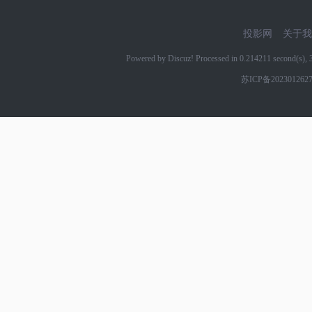
投影网
关于我
Powered by Discuz! Processed in 0.214211 second(s)
苏ICP备202301262