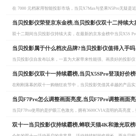
在 7000 元档家用智能投影市场，当贝X7Max与坚果N5Pro无疑是
当贝投影仪荣登京东金榜,当贝投影仪双十二持续大
双十二期间当贝投影仪持续大卖，在最新的京东金榜中当贝X5S Pro持续
当贝投影属于什么档次品牌?当贝投影仪值得入手吗
当贝投影仪自发布以来，一直为大家带来性能强、画质好的投影仪，
当贝投影仪双十一持续霸榜,当贝X5SPro登顶好价榜
在刚刚落幕的双十一购物狂欢节中，当贝投影凭借其卓越的产品实力
当贝F7Pro怎么调整画面亮度,当贝F7Pro调整画面
当贝F7Pro使用的是护眼三色激光，拥有3600CVIA流明的高亮度
双十一当贝投影仪持续霸榜,蝉联天猫4K和激光双榜
今年的双十一活动开启的非常早，活动持续时间也很长，而当贝投影