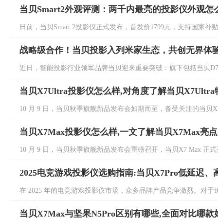
当贝Smart2外观评测：两千内最亮的投影仪外观怎
日前，当贝Smart 2投影仪正式发布，首发价1799元，支持国家补贴
战略级合作！当贝投影入列米家生态，共创无界体
近日，智能投影行业领军品牌当贝迎来重要突破：旗下包括当贝D7X、当贝D7
当贝X7Ultra投影仪怎么样,对角度了解当贝X7Ultr
10 月 9 日，当贝秋季旗舰新品发布会如期而至，备受关注的当贝X7 Ult
当贝X7Max投影仪怎么样,一文了解当贝X7Max亮点
10 月 9 日，当贝秋季旗舰新品发布会重磅召开，当贝X7 Max 正式
2025电竞游戏投影仪选购指南:当贝X7Pro低延迟
在 2025 年的电竞游戏投影仪市场，众多品牌产品竞争激烈。对于追
当贝X7Max与坚果N5Pro区别有哪些,全面对比哪款