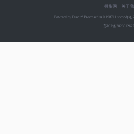
投影网
关于我
Powered by Discuz! Processed in 0.198711 second(s)
苏ICP备202301262